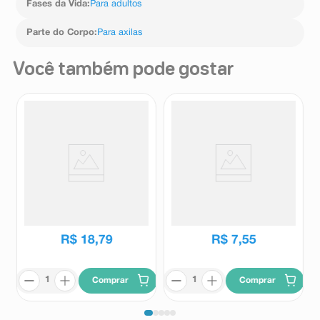
Fases da Vida
:
Para adultos
Parte do Corpo
:
Para axilas
Você também pode gostar
Desodorante Antitranspirante
Desodorante Antitranspirante
em Creme Dove Sérum
em Creme Herbíssimo Cedro
Feminino Previne
55g
Dove
Herbissimo
Escurecimento 50g
R$
18
,
79
R$
7
,
55
Comprar
Comprar