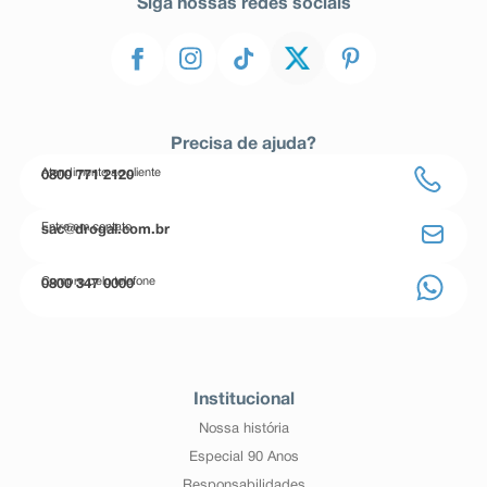
Siga nossas redes sociais
Precisa de ajuda?
Atendimento ao cliente
0800 771 2120
Entre em contato
sac@drogal.com.br
Compre pelo telefone
0800 347 0000
Institucional
Nossa história
Especial 90 Anos
Responsabilidades