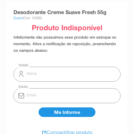
8
º
teste gravidez
Desodorante Creme Suave Fresh 55g
9
º
absorvente
Suave
Cód: 19389
10
º
shampoo
Compartilhar produto