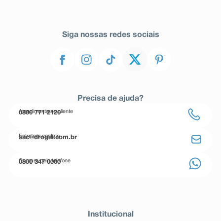
Siga nossas redes sociais
Precisa de ajuda?
Atendimento ao cliente
0800 771 2120
Entre em contato
sac@drogal.com.br
Compre pelo telefone
0800 347 0000
Institucional