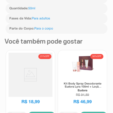
Quantidade
:
50ml
Fases da Vida
:
Para adultos
Parte do Corpo
:
Para o corpo
Você também pode gostar
21%
OFF
50%
OFF
Body Splash Salon Line
Kit Body Spray Desodorante
Xerôsa Cabelo e Corpo Poder
Eudora Lyra 100ml + Loção
das Divas 200ml
Hidratante Desodorante
Salon Line
Eudora
Corporal Eudora Lyra 150ml
R$
23
,
99
R$
94
,
89
R$
18
,
99
R$
46
,
99