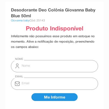
8
º
teste gravidez
Desodorante Deo Colônia Giovanna Baby
9
º
absorvente
Blue 50ml
Giovanna baby
Cód: 25143
10
º
shampoo