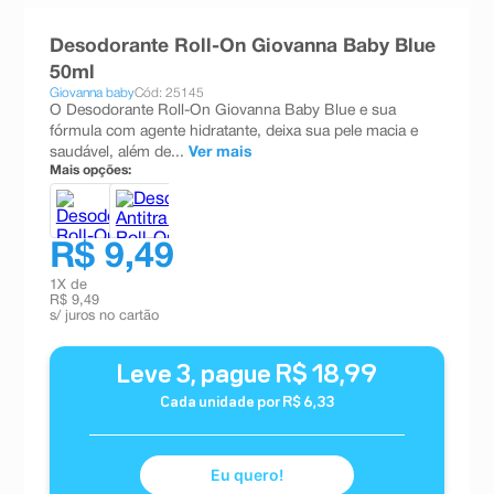
8
º
teste gravidez
Desodorante Roll-On Giovanna Baby Blue
9
º
esmalte
50ml
Giovanna baby
Cód: 25145
10
º
absorvente
O Desodorante Roll-On Giovanna Baby Blue e sua
fórmula com agente hidratante, deixa sua pele macia e
saudável, além de...
Ver mais
Mais opções:
R$ 9,49
1
X de
R$ 9,49
s/ juros no cartão
Leve
3
, pague
R$
18
,
99
Cada unidade por
R$
6
,
33
Eu quero!