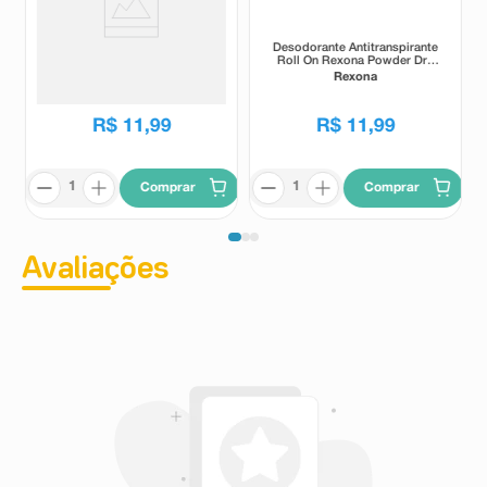
Desodorante Antitranspirante
Desodorante Antitranspirante
Roll On Rexona Bamboo e
Roll On Rexona Powder Dry
Aloe Vera 50m l
50ml
Rexona
Rexona
R$
11
,
99
R$
11
,
99
Comprar
Comprar
Avaliações