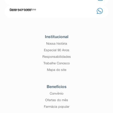
Compre pelo telefone
0800 347 0000
Institucional
Nossa história
Especial 90 Anos
Responsabilidades
Trabalhe Conosco
Mapa do site
Benefícios
Convênio
Ofertas do mês
Farmácia popular