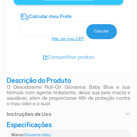
Não sei meu CEP
Compartilhar produto
Descrição do Produto
O Desodorante Roll-On Giovanna Baby Blue e sua
fórmula com agente hidratante, deixa sua pele macia e
saudável, além de proporcionar 48h de proteção contra
o mau odor e o suor.
Instruções de Uso
Especificações
Agite antes de usar. Aplique nas axilas secas e limpas e
aguarde secar o produto para vestir a roupa.
Marca
:
Giovanna baby