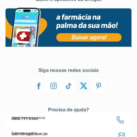
Siga nossas redes sociais
Precisa de ajuda?
Atendimento ao cliente
0800 771 2120
Entre em contato
sac@drogal.com.br