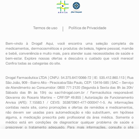
Termos de uso
Política de Privacidade
Bem-vindo à Drogal! Aqui, você encontra uma seleção completa de
medicamentos
,
dermocosméticos e produtos de beleza
,
higiene pessoal
,
mamãe
e bebê
,
conveniência
e muito mais, para atender suas necessidades de saúde e
bem-estar. Explore nossas ofertas e descubra o cuidado que você merece!
Confira todas as categorias do site.
Drogal Farmacêutica LTDA | CNPJ: 54.375.647/0066-72 | IE: 535.412.860.113 | Rua
São João, 909 - Bairro Alto - Piracicaba/São Paulo, CEP: 13416-585 | SAC – Serviço
de Atendimento ao Consumidor: 0800 771 2120 (Segunda à Sexta das 8h às 20h/
Sábado das 8h às 15h) ou
sac@drogal.com.br
/ Farmacêutica responsável:
Giovanna do Rosario Martins – CRF/SP 49.855 | Autorização de Funcionamento
Anvisa (AFE): 7.15583.1 / CEVS: 353870901-477-000047-1-5. As informações
contidas neste site, como promoções e ofertas de remédios e medicamentos,
não devem ser usadas para automedicação e não substituem, em hipótese
alguma, a medicação prescrita pelo profissional da área médica. Somente o
médico está em condições de diagnosticar qualquer problema de saúde e
prescrever o tratamento adequado. Para mais informações, consulte o site
Anvisa. As fotos contidas em nosso site são meramente ilustrativas. Promoções e
preços são válidos apenas para compras on-line, caso haja disponibilidade e