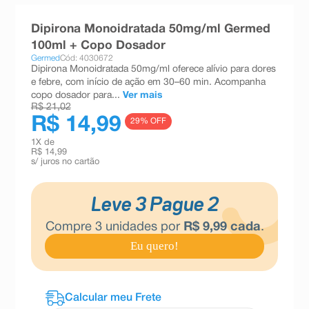
8
º
teste gravidez
Dipirona Monoidratada 50mg/ml Germed
9
º
esmalte
100ml + Copo Dosador
Germed
Cód: 4030672
10
º
absorvente
Dipirona Monoidratada 50mg/ml oferece alívio para dores
e febre, com início de ação em 30–60 min. Acompanha
copo dosador para...
Ver mais
R$ 21,02
R$ 14,99
29
% OFF
1
X de
R$ 14,99
s/ juros no cartão
Leve 3 Pague 2
Compre
3
unidades por
R$
9
,
99
cada
.
Eu quero!