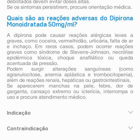
debilitados devem evitar doses altas.
Se os sintomas persistirem, procure orientação médica.
Quais são as reações adversas do Dipirona
Monoidratada 50mg/ml?
A dipirona pode causar reações alérgicas leves a
graves, como coceira, vermelhidão, urticária, falta de ar
e inchaço. Em raros casos, podem ocorrer reações
graves como síndrome de Stevens-Johnson, necrólise
epidérmica tóxica, choque anafilático ou queda
acentuada da pressão.
Podem surgir alterações sanguíneas (como
agranulocitose, anemia aplástica e trombocitopenia),
além de reações renais, hepáticas ou gastrointestinais.
Se aparecerem manchas na pele, febre, dor de
garganta, cansaço extremo ou icterícia, interrompa o
uso e procure atendimento médico.
Indicação
Este medicamento é indicado como analgésico (para
Contraindicação
dor) e antitérmico (para febre).
A dipirona não deve ser utilizada caso você tenha: