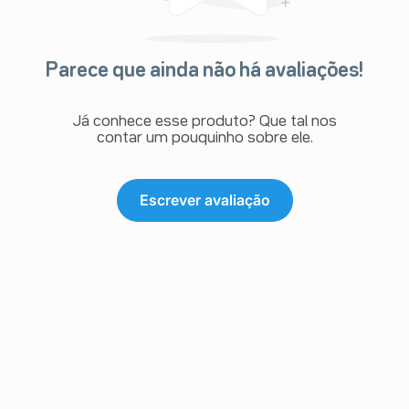
Stevens-Johnson, necrólise epidérmica tóxica), erupção
cutânea disseminada, temperatura corporal elevada
(febre > 38ºC) e linfonodos aumentados (Reação
Cutânea Associada à Eosinofilia e Sintomas Sistêmicos
Parece que ainda não há avaliações!
ou síndrome de hipersensibilidade medicamentosa)
(vide “O que devo saber antes de usar este
medicamento?”).
Já conhece esse produto? Que tal nos
Distúrbios do sangue e sistema linfático
contar um pouquinho sobre ele.
Anemia aplástica (doença onde a medula óssea produz
em quantidade insuficiente os glóbulos vermelhos,
glóbulos brancos e plaquetas), agranulocitose
(diminuição do número de granulócitos – tipos de
Escrever avaliação
glóbulos brancos - no sangue, em consequência de um
distúrbio na medula óssea) e pancitopenia (redução de
glóbulos vermelhos, brancos e plaquetas), incluindo
casos fatais, leucopenia (redução dos glóbulos brancos)
e trombocitopenia (diminuição no número de
plaquetas).
Estas reações podem ocorrer mesmo após a dipirona
ter sido utilizada previamente em muitas ocasiões, sem
complicações.