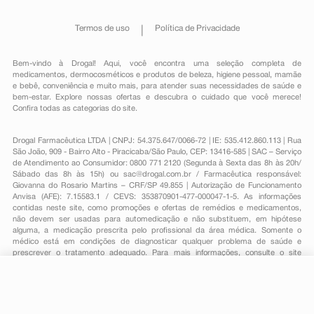
Termos de uso
Política de Privacidade
Bem-vindo à Drogal! Aqui, você encontra uma seleção completa de
medicamentos
,
dermocosméticos e produtos de beleza
,
higiene pessoal
,
mamãe
e bebê
,
conveniência
e muito mais, para atender suas necessidades de saúde e
bem-estar. Explore nossas ofertas e descubra o cuidado que você merece!
Confira todas as categorias do site.
Drogal Farmacêutica LTDA | CNPJ: 54.375.647/0066-72 | IE: 535.412.860.113 | Rua
São João, 909 - Bairro Alto - Piracicaba/São Paulo, CEP: 13416-585 | SAC – Serviço
de Atendimento ao Consumidor: 0800 771 2120 (Segunda à Sexta das 8h às 20h/
Sábado das 8h às 15h) ou
sac@drogal.com.br
/ Farmacêutica responsável:
Giovanna do Rosario Martins – CRF/SP 49.855 | Autorização de Funcionamento
Anvisa (AFE): 7.15583.1 / CEVS: 353870901-477-000047-1-5. As informações
contidas neste site, como promoções e ofertas de remédios e medicamentos,
não devem ser usadas para automedicação e não substituem, em hipótese
alguma, a medicação prescrita pelo profissional da área médica. Somente o
médico está em condições de diagnosticar qualquer problema de saúde e
prescrever o tratamento adequado. Para mais informações, consulte o site
Anvisa. As fotos contidas em nosso site são meramente ilustrativas. Promoções e
preços são válidos apenas para compras on-line, caso haja disponibilidade e
R$ 21,02
estão sujeitos a alterações no decorrer do dia. Todos os direitos reservados.
-
+
R$ 14,99
Comprar
Em
1
x
R$ 14,99