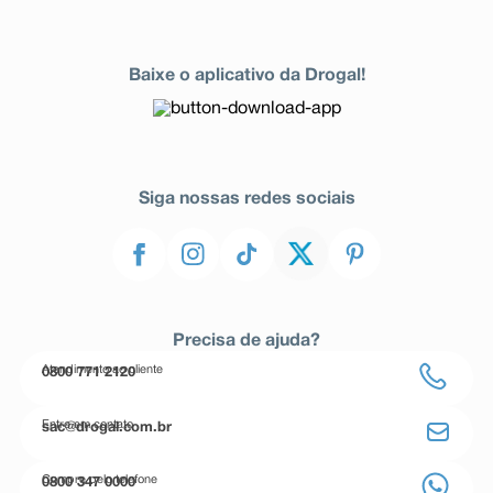
Baixe o aplicativo da Drogal!
Siga nossas redes sociais
Precisa de ajuda?
Atendimento ao cliente
0800 771 2120
Entre em contato
sac@drogal.com.br
Compre pelo telefone
0800 347 0000