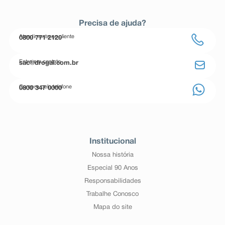
Precisa de ajuda?
Atendimento ao cliente
0800 771 2120
Entre em contato
sac@drogal.com.br
Compre pelo telefone
0800 347 0000
Institucional
Nossa história
Especial 90 Anos
Responsabilidades
Trabalhe Conosco
Mapa do site