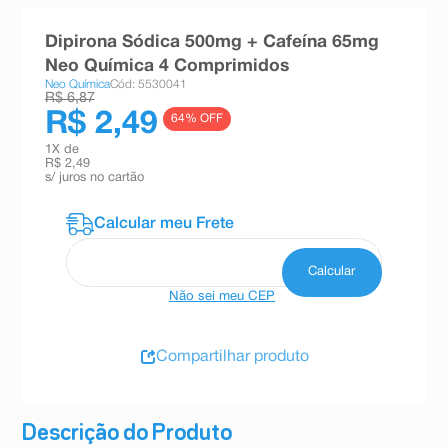
8
º
teste gravidez
Dipirona Sódica 500mg + Cafeína 65mg
9
º
absorvente
Neo Química 4 Comprimidos
Neo Química
Cód: 5530041
10
º
shampoo
R$ 6,87
R$ 2,49
64
% OFF
1
X de
R$ 2,49
s/ juros no cartão
Não sei meu CEP
Compartilhar produto
Descrição do Produto