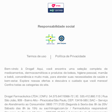
Responsabilidade social
Termos de uso
Política de Privacidade
Bem-vindo à Drogal! Aqui, você encontra uma seleção completa de
medicamentos
,
dermocosméticos e produtos de beleza
,
higiene pessoal
,
mamãe
e bebê
,
conveniência
e muito mais, para atender suas necessidades de saúde e
bem-estar. Explore nossas ofertas e descubra o cuidado que você merece!
Confira todas as categorias do site.
Drogal Farmacêutica LTDA | CNPJ: 54.375.647/0066-72 | IE: 535.412.860.113 | Rua
São João, 909 - Bairro Alto - Piracicaba/São Paulo, CEP: 13416-585 | SAC – Serviço
de Atendimento ao Consumidor: 0800 771 2120 (Segunda à Sexta das 8h às 20h/
Sábado das 8h às 15h) ou
sac@drogal.com.br
/ Farmacêutica responsável: