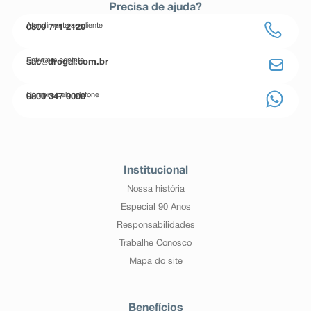
Precisa de ajuda?
Atendimento ao cliente
0800 771 2120
Entre em contato
sac@drogal.com.br
Compre pelo telefone
0800 347 0000
Institucional
Nossa história
Especial 90 Anos
Responsabilidades
Trabalhe Conosco
Mapa do site
Benefícios