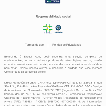
Responsabilidade social
Termos de uso
Política de Privacidade
Bem-vindo à Drogal! Aqui, você encontra uma seleção completa de
medicamentos
,
dermocosméticos e produtos de beleza
,
higiene pessoal
,
mamãe
e bebê
,
conveniência
e muito mais, para atender suas necessidades de saúde e
bem-estar. Explore nossas ofertas e descubra o cuidado que você merece!
Confira todas as categorias do site.
Drogal Farmacêutica LTDA | CNPJ: 54.375.647/0066-72 | IE: 535.412.860.113 | Rua
São João, 909 - Bairro Alto - Piracicaba/São Paulo, CEP: 13416-585 | SAC – Serviço
de Atendimento ao Consumidor: 0800 771 2120 (Segunda à Sexta das 8h às 20h/
Sábado das 8h às 15h) ou
sac@drogal.com.br
/ Farmacêutica responsável:
Giovanna do Rosario Martins – CRF/SP 49.855 | Autorização de Funcionamento
Anvisa (AFE): 7.15583.1 / CEVS: 353870901-477-000047-1-5. As informações
contidas neste site, como promoções e ofertas de remédios e medicamentos,