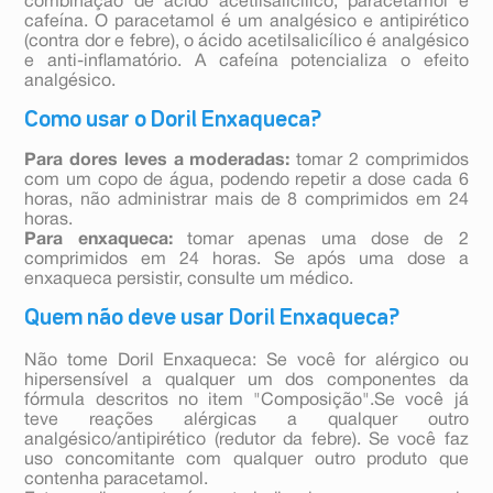
combinação de ácido acetilsalicílico, paracetamol e
cafeína. O paracetamol é um analgésico e antipirético
(contra dor e febre), o ácido acetilsalicílico é analgésico
e anti-inflamatório. A cafeína potencializa o efeito
analgésico.
Como usar o Doril Enxaqueca?
Para dores leves a moderadas:
tomar 2 comprimidos
com um copo de água, podendo repetir a dose cada 6
horas, não administrar mais de 8 comprimidos em 24
horas.
Para enxaqueca:
tomar apenas uma dose de 2
comprimidos em 24 horas. Se após uma dose a
enxaqueca persistir, consulte um médico.
Quem não deve usar Doril Enxaqueca?
Não tome Doril Enxaqueca: Se você for alérgico ou
hipersensível a qualquer um dos componentes da
fórmula descritos no item "Composição".Se você já
teve reações alérgicas a qualquer outro
analgésico/antipirético (redutor da febre). Se você faz
uso concomitante com qualquer outro produto que
contenha paracetamol.