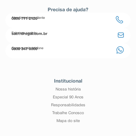
Precisa de ajuda?
Atendimento ao cliente
0800 771 2120
Entre em contato
sac@drogal.com.br
Compre pelo telefone
0800 347 0000
Institucional
Nossa história
Especial 90 Anos
Responsabilidades
Trabalhe Conosco
Mapa do site