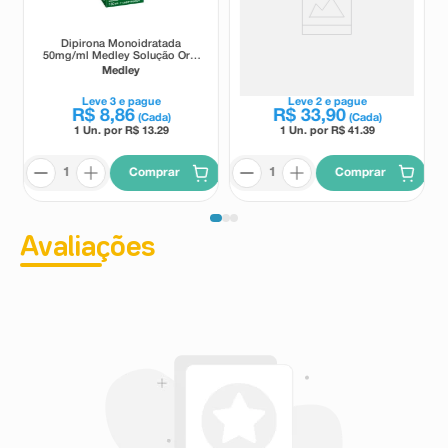
Dipirona Monoidratada
Lisador Dip 1g 20
50mg/ml Medley Solução Oral
Comprimidos
Sabor Framboesa 100ml +
Medley
Lisador
Copo Medidor
Leve
3
e pague
Leve
2
e pague
R$
8
,
86
R$
33
,
90
(Cada)
(Cada)
1 Un. por R$
13.29
1 Un. por R$
41.39
Comprar
Comprar
Avaliações