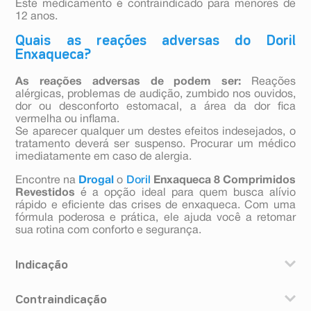
Este medicamento é contraindicado para menores de
12 anos.
Quais as reações adversas do Doril
Enxaqueca?
As reações adversas de podem ser:
Reações
alérgicas, problemas de audição, zumbido nos ouvidos,
dor ou desconforto estomacal, a área da dor fica
vermelha ou inflama.
Se aparecer qualquer um destes efeitos indesejados, o
tratamento deverá ser suspenso. Procurar um médico
imediatamente em caso de alergia.
Encontre na
Drogal
o
Doril
Enxaqueca 8 Comprimidos
Revestidos
é a opção ideal para quem busca alívio
rápido e eficiente das crises de enxaqueca. Com uma
fórmula poderosa e prática, ele ajuda você a retomar
sua rotina com conforto e segurança.
Indicação
DORIL ENXAQUECA é indicado para o alívio de dores
Contraindicação
leves a moderadas tais como: dor de cabeça, dores