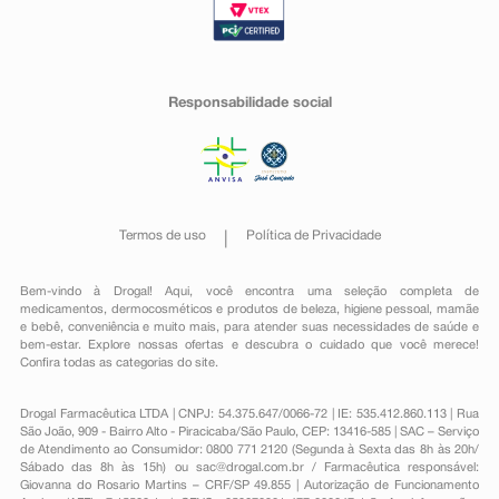
Responsabilidade social
Termos de uso
Política de Privacidade
Bem-vindo à Drogal! Aqui, você encontra uma seleção completa de
medicamentos
,
dermocosméticos e produtos de beleza
,
higiene pessoal
,
mamãe
e bebê
,
conveniência
e muito mais, para atender suas necessidades de saúde e
bem-estar. Explore nossas ofertas e descubra o cuidado que você merece!
Confira todas as categorias do site.
Drogal Farmacêutica LTDA | CNPJ: 54.375.647/0066-72 | IE: 535.412.860.113 | Rua
São João, 909 - Bairro Alto - Piracicaba/São Paulo, CEP: 13416-585 | SAC – Serviço
de Atendimento ao Consumidor: 0800 771 2120 (Segunda à Sexta das 8h às 20h/
Sábado das 8h às 15h) ou
sac@drogal.com.br
/ Farmacêutica responsável:
Giovanna do Rosario Martins – CRF/SP 49.855 | Autorização de Funcionamento