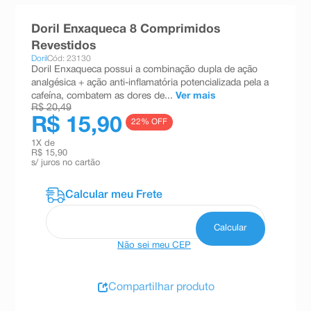
8
º
teste gravidez
Doril Enxaqueca 8 Comprimidos
9
º
esmalte
Revestidos
Doril
Cód: 23130
10
º
absorvente
Doril Enxaqueca possui a combinação dupla de ação
analgésica + ação anti-inflamatória potencializada pela a
cafeína, combatem as dores de...
Ver mais
R$ 20,49
R$ 15,90
22
% OFF
1
X de
R$ 15,90
s/ juros no cartão
Não sei meu CEP
Compartilhar produto