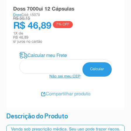
8
º
teste gravidez
Doss 7000ui 12 Cápsulas
Doss
Cód: 15070
9
º
esmalte
R$ 50,15
R$ 46,89
7
% OFF
10
º
absorvente
1
X de
R$ 46,89
s/ juros no cartão
Não sei meu CEP
Compartilhar produto
Descrição do Produto
Venda sob prescrição médica. Seu uso pode trazer riscos.