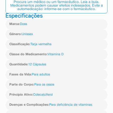
Procure um médico ou um farmacêutico. Leia a bula.
Medicamentos podem causar efeitos indesejados. Evite a
automedicação: informe-se com o farmacêutico.
Especificações
Marca
:
Doss
Gênero
:
Unissex
Classificação
:
Tarja vermelha
Classe do Medicamento
:
Vitamina D
Quantidade
:
12 Cápsulas
Fases da Vida
:
Para adultos
Parte do Corpo
:
Para os ossos
Princípio Ativo
:
Colecalciferol
Doenças e Complicações
:
Para deficiência de vitaminas