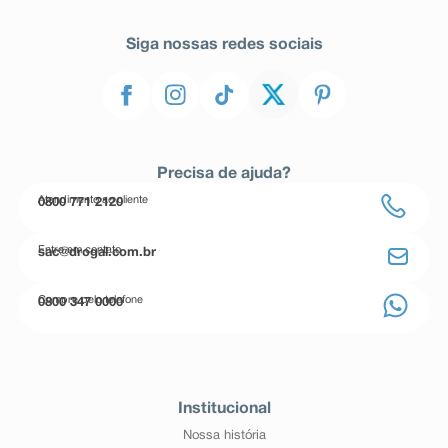
Siga nossas redes sociais
Precisa de ajuda?
Atendimento ao cliente
0800 771 2120
Entre em contato
sac@drogal.com.br
Compre pelo telefone
0800 347 0000
Institucional
Nossa história