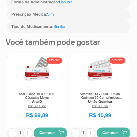
Forma de Administração
:
Uso oral
Prescrição Médica
:
Sim
Tipo de Medicamento
:
Similar
Você também pode gostar
19%
OFF
51%
OFF
AltaD Caps 15.000 UI 10
Vitamina D3 7.000UI União
Cápsulas Moles
Química 30 Comprimidos
Revestidos
Alta D
União Química
R$
123
,
50
R$
84
,
28
R$
99
,
89
R$
40
,
99
Comprar
Comprar