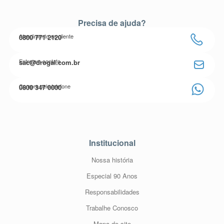
Precisa de ajuda?
Atendimento ao cliente
0800 771 2120
Entre em contato
sac@drogal.com.br
Compre pelo telefone
0800 347 0000
Institucional
Nossa história
Especial 90 Anos
Responsabilidades
Trabalhe Conosco
Mapa do site