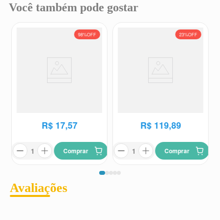
Você também pode gostar
98%
OFF
23%
OFF
Anastrozol 1mg EMS 30
Systen 50mcg/dia 8 Adesivos
Comprimidos Revestidos
Transdérmicos
EMS
Systen
R$
990
,
75
R$
156
,
09
R$
17
,
57
R$
119
,
89
Comprar
Comprar
Avaliações