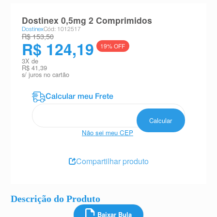
8
º
teste gravidez
Dostinex 0,5mg 2 Comprimidos
9
º
esmalte
Dostinex
Cód: 1012517
R$ 153,50
R$ 124,19
10
º
absorvente
19
% OFF
3
X de
R$ 41,39
s/ juros no cartão
Não sei meu CEP
Compartilhar produto
Descrição do Produto
Baixar Bula