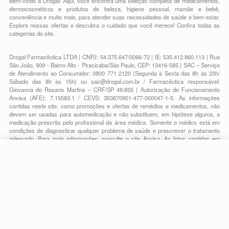
Bem-vindo à Drogal! Aqui, você encontra uma seleção completa de
medicamentos
,
dermocosméticos e produtos de beleza
,
higiene pessoal
,
mamãe e bebê
,
conveniência
e muito mais, para atender suas necessidades de saúde e bem-estar.
Explore nossas ofertas e descubra o cuidado que você merece!
Confira todas as
categorias do site.
Drogal Farmacêutica LTDA | CNPJ: 54.375.647/0066-72 | IE: 535.412.860.113 | Rua
São João, 909 - Bairro Alto - Piracicaba/São Paulo, CEP: 13416-585 | SAC – Serviço
de Atendimento ao Consumidor: 0800 771 2120 (Segunda à Sexta das 8h às 20h/
Sábado das 8h às 15h) ou
sac@drogal.com.br
/ Farmacêutica responsável:
Giovanna do Rosario Martins – CRF/SP 49.855 | Autorização de Funcionamento
Anvisa (AFE): 7.15583.1 / CEVS: 353870901-477-000047-1-5. As informações
contidas neste site, como promoções e ofertas de remédios e medicamentos, não
devem ser usadas para automedicação e não substituem, em hipótese alguma, a
medicação prescrita pelo profissional da área médica. Somente o médico está em
condições de diagnosticar qualquer problema de saúde e prescrever o tratamento
adequado. Para mais informações, consulte o site Anvisa. As fotos contidas em
nosso site são meramente ilustrativas. Promoções e preços são válidos apenas
para compras on-line, caso haja disponibilidade e estão sujeitos a alterações no
R$ 153,50
decorrer do dia. Todos os direitos reservados.
R$ 124,19
-
+
Comprar
Em
3
x
R$ 41,39
Powered by