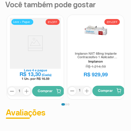
Você também pode gostar
Leve + Pague -
6%
OFF
23%
OFF
Implanon NXT 68mg Implante
Puran T4 100mcg 30
Contraceptivo 1 Aplicador
Comprimidos
Contendo 1 Implante de Uso
Implanon
Puran T4
Subdérmico
R$
1
214
,
59
.
Leve
4
e pague
R$
13
,
30
R$
929
,
99
(Cada)
1 Un. por R$
16.59
Comprar
Comprar
Avaliações