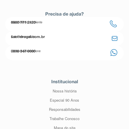
Precisa de ajuda?
Atendimento ao cliente
0800 771 2120
Entre em contato
sac@drogal.com.br
Compre pelo telefone
0800 347 0000
Institucional
Nossa história
Especial 90 Anos
Responsabilidades
Trabalhe Conosco
Mapa do site