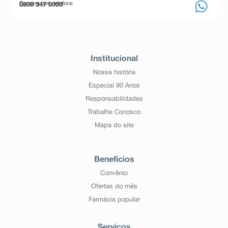
persistentes, ou se houver mudança no seu estado de
Compre pelo telefone
0800 347 0000
saúde que possa estar relacionada ao uso de
drospirenona+ etinilestradiol .
Institucional
Nossa história
Especial 90 Anos
Responsabilidades
Trabalhe Conosco
Mapa do site
Benefícios
Convênio
Ofertas do mês
Farmácia popular
Serviços