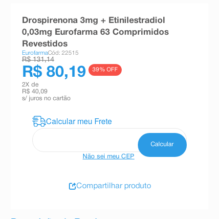
8
º
absorvente
Drospirenona 3mg + Etinilestradiol
9
º
teste gravidez
0,03mg Eurofarma 63 Comprimidos
Revestidos
10
º
esmalte
Eurofarma
Cód: 22515
R$ 131,14
R$ 80,19
39
% OFF
2
X de
R$ 40,09
s/ juros no cartão
Não sei meu CEP
Compartilhar produto