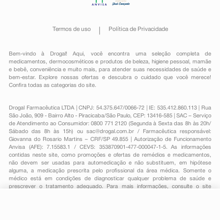
Termos de uso
Política de Privacidade
Bem-vindo à Drogal! Aqui, você encontra uma seleção completa de
medicamentos
,
dermocosméticos e produtos de beleza
,
higiene pessoal
,
mamãe
e bebê
,
conveniência
e muito mais, para atender suas necessidades de saúde e
bem-estar. Explore nossas ofertas e descubra o cuidado que você merece!
Confira todas as categorias do site.
Drogal Farmacêutica LTDA | CNPJ: 54.375.647/0066-72 | IE: 535.412.860.113 | Rua
São João, 909 - Bairro Alto - Piracicaba/São Paulo, CEP: 13416-585 | SAC – Serviço
de Atendimento ao Consumidor: 0800 771 2120 (Segunda à Sexta das 8h às 20h/
Sábado das 8h às 15h) ou
sac@drogal.com.br
/ Farmacêutica responsável:
Giovanna do Rosario Martins – CRF/SP 49.855 | Autorização de Funcionamento
Anvisa (AFE): 7.15583.1 / CEVS: 353870901-477-000047-1-5. As informações
contidas neste site, como promoções e ofertas de remédios e medicamentos,
não devem ser usadas para automedicação e não substituem, em hipótese
alguma, a medicação prescrita pelo profissional da área médica. Somente o
médico está em condições de diagnosticar qualquer problema de saúde e
prescrever o tratamento adequado. Para mais informações, consulte o site
Anvisa. As fotos contidas em nosso site são meramente ilustrativas. Promoções e
preços são válidos apenas para compras on-line, caso haja disponibilidade e
R$ 131,14
estão sujeitos a alterações no decorrer do dia. Todos os direitos reservados.
-
+
R$ 80,19
Comprar