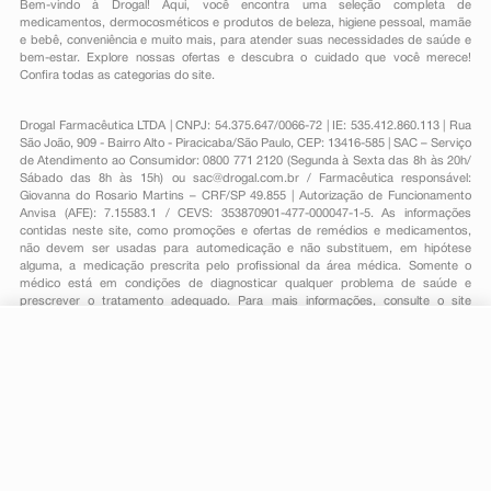
Bem-vindo à Drogal! Aqui, você encontra uma seleção completa de
medicamentos
,
dermocosméticos e produtos de beleza
,
higiene pessoal
,
mamãe
e bebê
,
conveniência
e muito mais, para atender suas necessidades de saúde e
bem-estar. Explore nossas ofertas e descubra o cuidado que você merece!
Confira todas as categorias do site.
Drogal Farmacêutica LTDA | CNPJ: 54.375.647/0066-72 | IE: 535.412.860.113 | Rua
São João, 909 - Bairro Alto - Piracicaba/São Paulo, CEP: 13416-585 | SAC – Serviço
de Atendimento ao Consumidor: 0800 771 2120 (Segunda à Sexta das 8h às 20h/
Sábado das 8h às 15h) ou
sac@drogal.com.br
/ Farmacêutica responsável:
Giovanna do Rosario Martins – CRF/SP 49.855 | Autorização de Funcionamento
Anvisa (AFE): 7.15583.1 / CEVS: 353870901-477-000047-1-5. As informações
contidas neste site, como promoções e ofertas de remédios e medicamentos,
não devem ser usadas para automedicação e não substituem, em hipótese
alguma, a medicação prescrita pelo profissional da área médica. Somente o
médico está em condições de diagnosticar qualquer problema de saúde e
prescrever o tratamento adequado. Para mais informações, consulte o site
Anvisa. As fotos contidas em nosso site são meramente ilustrativas. Promoções e
preços são válidos apenas para compras on-line, caso haja disponibilidade e
R$ 73,15
estão sujeitos a alterações no decorrer do dia. Todos os direitos reservados.
-
+
R$ 31,59
Comprar
Em
1
x
R$ 31,59
Powered by