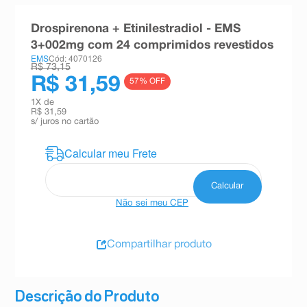
8
º
teste gravidez
Drospirenona + Etinilestradiol - EMS
9
º
esmalte
3+002mg com 24 comprimidos revestidos
EMS
Cód: 4070126
10
º
absorvente
R$ 73,15
R$ 31,59
57
% OFF
1
X de
R$ 31,59
s/ juros no cartão
Não sei meu CEP
Compartilhar produto
Descrição do Produto