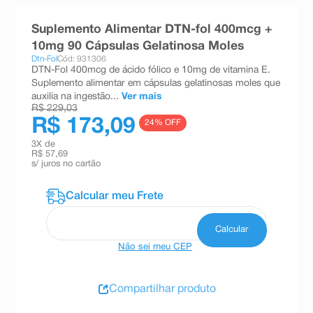
8
º
absorvente
Suplemento Alimentar DTN-fol 400mcg +
9
º
teste gravidez
10mg 90 Cápsulas Gelatinosa Moles
Dtn-Fol
Cód: 931306
10
º
esmalte
DTN-Fol 400mcg de ácido fólico e 10mg de vitamina E.
Suplemento alimentar em cápsulas gelatinosas moles que
auxilia na ingestão...
Ver mais
R$ 229,03
R$ 173,09
24
% OFF
3
X de
R$ 57,69
s/ juros no cartão
Não sei meu CEP
Compartilhar produto