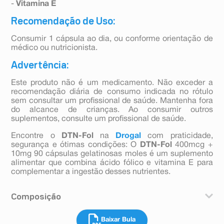
-
Vitamina E
Recomendação de Uso:
Consumir 1 cápsula ao dia, ou conforme orientação de
médico ou nutricionista.
Advertência:
Este produto não é um medicamento. Não exceder a
recomendação diária de consumo indicada no rótulo
sem consultar um profissional de saúde. Mantenha fora
do alcance de crianças. Ao consumir outros
suplementos, consulte um profissional de saúde.
Encontre o
DTN-Fol
na
Drogal
com praticidade,
segurança e ótimas condições: O
DTN-Fol
400mcg +
10mg 90 cápsulas gelatinosas moles é um suplemento
alimentar que combina ácido fólico e vitamina E para
complementar a ingestão desses nutrientes.
Composição
Óleo de soja, acetato de racealfatocoferol (vit E), água,
Baixar Bula
ácido fólico,