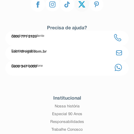
Precisa de ajuda?
Atendimento ao cliente
0800 771 2120
Entre em contato
sac@drogal.com.br
Compre pelo telefone
0800 347 0000
Institucional
Nossa história
Especial 90 Anos
Responsabilidades
Trabalhe Conosco