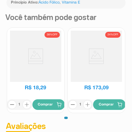
Princípio Ativo
:
Ácido Fólico
,
Vitamina E
Você também pode gostar
38%
OFF
24%
OFF
Vitafer 50 Comprimidos
Suplemento Alimentar DTN-fol
Revestidos
400mcg + 10mg 90 Cápsulas
Gelatinosa Moles
Vitafer
Dtn-Fol
R$
29
,
44
R$
229
,
03
R$
18
,
29
R$
173
,
09
Comprar
Comprar
Avaliações