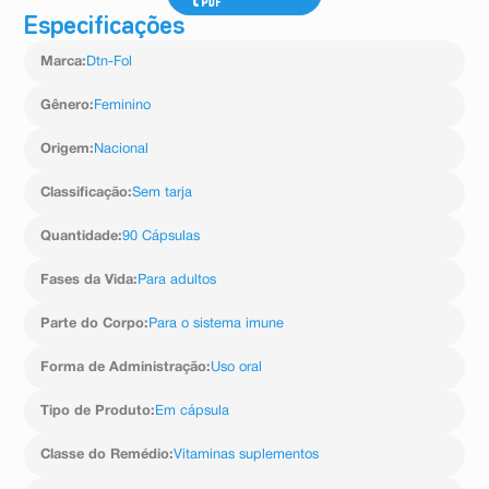
gelificante: gelatina, umectante: glicerol, emulsificante:
Especificações
lecitina de soja e éster de sorbitano
etoxilado, espessante: cera branca, agente carreador:
Marca
:
Dtn-Fol
polietilenoglicol 6000, corante: óxido
de ferro amarelo, amarelo crespúsculo e vermelho
Gênero
:
Feminino
ponceau, antioxidante: butilidroxianisol.
NÃO CONTÉM GLÚTEN.
Origem
:
Nacional
ALÉRGICOS
: CONTÉM DERIVADOS DE SOJA E PODE
CONTER DERIVADOS DE
Classificação
:
Sem tarja
AMÊNDOAS, AVELAS, CASTANHA-DE-CAJU,
CASTANHA-DO-BRASIL, MACADÂMIAS,
NOZES, PECÃS, PISTACHES, PINOLI E CASTANHAS.
Quantidade
:
90 Cápsulas
Fases da Vida
:
Para adultos
Parte do Corpo
:
Para o sistema imune
Forma de Administração
:
Uso oral
Tipo de Produto
:
Em cápsula
Classe do Remédio
:
Vitaminas suplementos