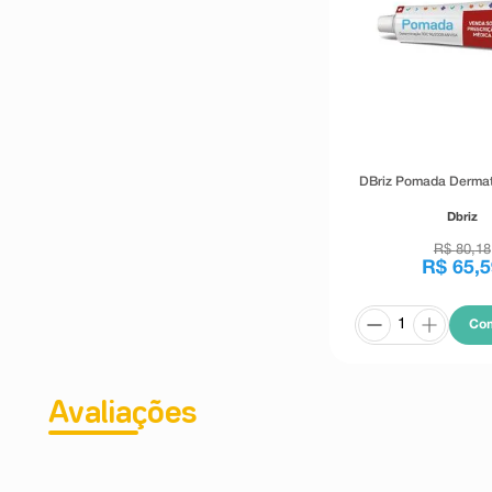
DBriz Pomada Dermat
Dbriz
R$
80
,
18
R$
65
,
5
Co
Avaliações