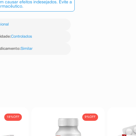
 causar efeitos indesejados. Evite a
armacêutico.
ional
idade
:
Controlados
edicamento
:
Similar
18%
OFF
9%
OFF