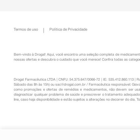
Termos de uso
Política de Privacidade
Bem-vindo à Drogal! Aqui, você encontra uma seleção completa de
medicament
nossas ofertas e descubra o cuidado que você merece!
Confira todas as categor
Drogal Farmacêutica LTDA | CNPJ: 54.375.647/0066-72 | IE: 535.412.860.113 | 
Sábado das 8h às 15h) ou
sac@drogal.com.br
/ Farmacêutica responsável: Giova
como promoções e ofertas de remédios e medicamentos, não devem ser usada
diagnosticar qualquer problema de saúde e prescrever o tratamento adequado. 
line, caso haja disponibilidade e estão sujeitos a alterações no decorrer do dia. 
Duodex 3,5mg/ml + 1mg/ml Soluçã