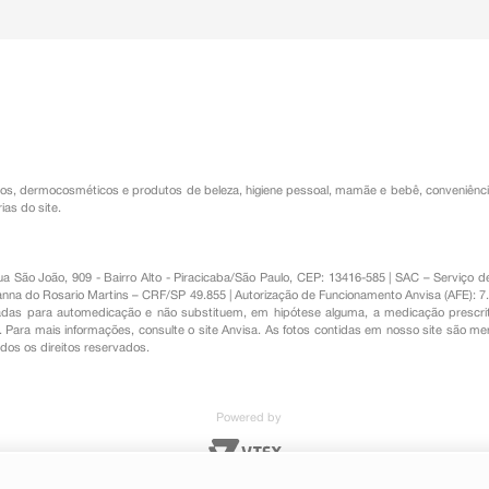
os
,
dermocosméticos e produtos de beleza
,
higiene pessoal
,
mamãe e bebê
,
conveniênc
ias do site.
Rua São João, 909 - Bairro Alto - Piracicaba/São Paulo, CEP: 13416-585 | SAC – Serviç
nna do Rosario Martins – CRF/SP 49.855 | Autorização de Funcionamento Anvisa (AFE): 7
s para automedicação e não substituem, em hipótese alguma, a medicação prescrit
Para mais informações, consulte o site Anvisa. As fotos contidas em nosso site são m
Todos os direitos reservados.
Powered by
o Oftálmica Estéril 5ml