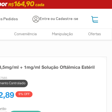
Entre ou Cadastre-se
s Pedidos
Conveniência
Manipulação
Ofertas
,5mg/ml + 1mg/ml Solução Oftálmica Estéril
27565
ento Controlado
2,89
9
% OFF
artão