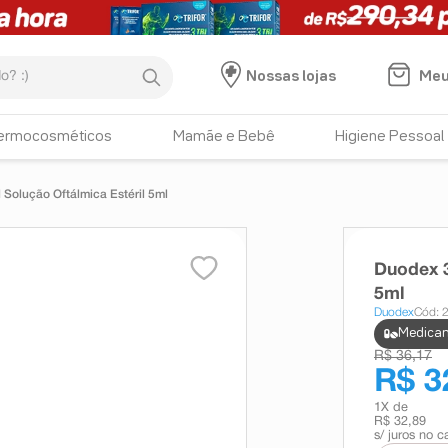
:)
Meu
Nossas lojas
ermocosméticos
Mamãe e Bebê
Higiene Pessoal
Solução Oftálmica Estéril 5ml
Duodex 3
5ml
Duodex
Cód: 
Medicam
R$ 36,17
R$ 3
1
X de
R$ 32,89
s/ juros no c