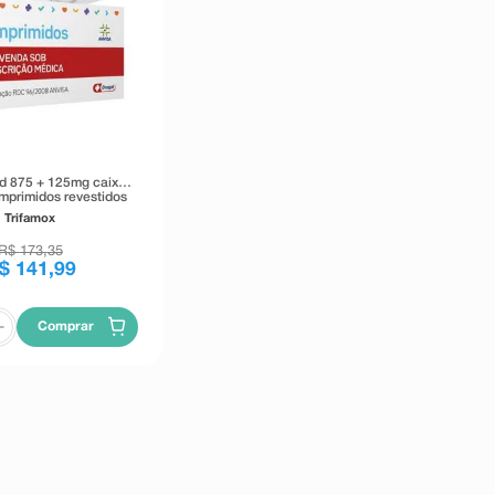
Bd 875 + 125mg caixa
mprimidos revestidos
Trifamox
R$
173
,
35
$
141
,
99
Comprar