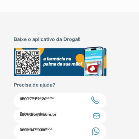
Baixe o aplicativo da Drogal!
Precisa de ajuda?
Atendimento ao cliente
0800 771 2120
Entre em contato
sac@drogal.com.br
Compre pelo telefone
0800 347 0000