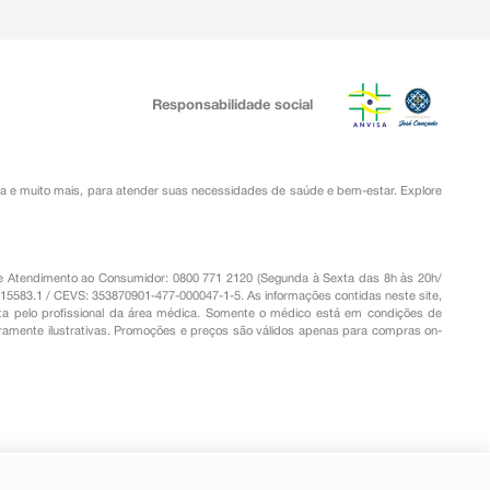
Responsabilidade social
ia
e muito mais, para atender suas necessidades de saúde e bem-estar. Explore
o de Atendimento ao Consumidor: 0800 771 2120 (Segunda à Sexta das 8h às 20h/
.15583.1 / CEVS: 353870901-477-000047-1-5. As informações contidas neste site,
a pelo profissional da área médica. Somente o médico está em condições de
eramente ilustrativas. Promoções e preços são válidos apenas para compras on-