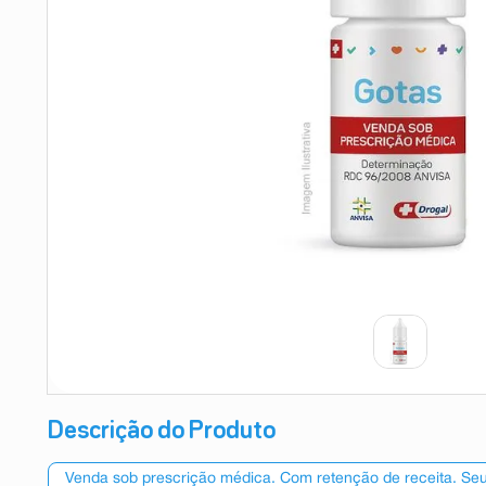
9
º
absorvente
10
º
shampoo
Descrição do Produto
Venda sob prescrição médica. Com retenção de receita. Seu