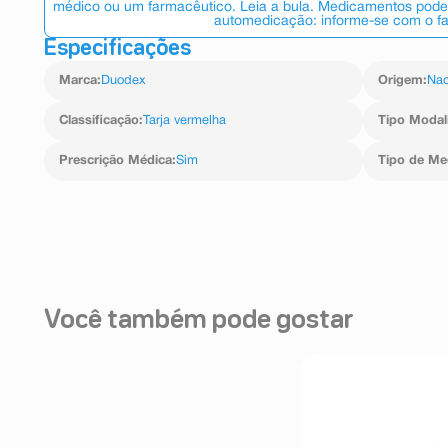
médico ou um farmacêutico. Leia a bula. Medicamentos podem
automedicação: informe-se com o f
Especificações
Marca
:
Duodex
Origem
:
Nac
Classificação
:
Tarja vermelha
Tipo Modal
Prescrição Médica
:
Sim
Tipo de M
Você também pode gostar