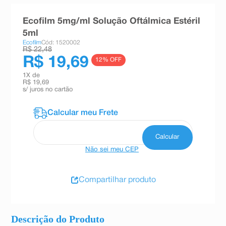
8
º
teste gravidez
Ecofilm 5mg/ml Solução Oftálmica Estéril
9
º
absorvente
5ml
Ecofilm
Cód: 1520002
10
º
shampoo
R$ 22,48
R$ 19,69
12
% OFF
1
X de
R$ 19,69
s/ juros no cartão
Não sei meu CEP
Compartilhar produto
Descrição do Produto