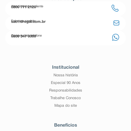
Atendimento ao cliente
0800 771 2120
Entre em contato
sac@drogal.com.br
Compre pelo telefone
0800 347 0000
Institucional
Nossa história
Especial 90 Anos
Responsabilidades
Trabalhe Conosco
Mapa do site
Benefícios