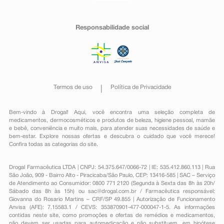
Responsabilidade social
Termos de uso
Política de Privacidade
Bem-vindo à Drogal! Aqui, você encontra uma seleção completa de
medicamentos
,
dermocosméticos e produtos de beleza
,
higiene pessoal
,
mamãe
e bebê
,
conveniência
e muito mais, para atender suas necessidades de saúde e
bem-estar. Explore nossas ofertas e descubra o cuidado que você merece!
Confira todas as categorias do site.
Drogal Farmacêutica LTDA | CNPJ: 54.375.647/0066-72 | IE: 535.412.860.113 | Rua
São João, 909 - Bairro Alto - Piracicaba/São Paulo, CEP: 13416-585 | SAC – Serviço
de Atendimento ao Consumidor: 0800 771 2120 (Segunda à Sexta das 8h às 20h/
Sábado das 8h às 15h) ou
sac@drogal.com.br
/ Farmacêutica responsável:
Giovanna do Rosario Martins – CRF/SP 49.855 | Autorização de Funcionamento
Anvisa (AFE): 7.15583.1 / CEVS: 353870901-477-000047-1-5. As informações
contidas neste site, como promoções e ofertas de remédios e medicamentos,
não devem ser usadas para automedicação e não substituem, em hipótese