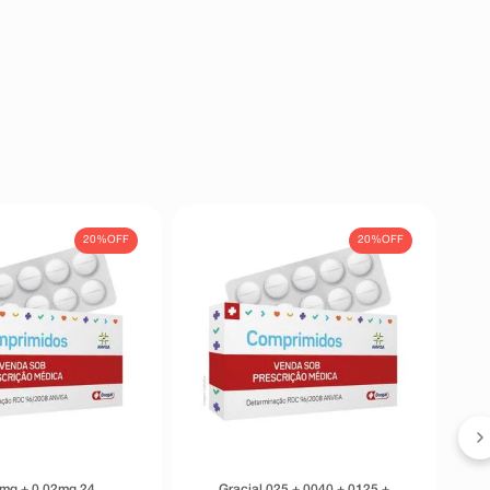
20%
OFF
20%
OFF
3mg + 0,02mg 24
Gracial 025 + 0040 + 0125 +