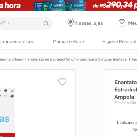
:)
Meu
Nossas lojas
ermocosméticos
Mamãe e Bebê
Higiene Pessoal
terona 50mg/ml + Valerato de Estradiol 5mg/ml Eurofarma Solução Injetável 1 A
Enantato
Estradio
Ampola 
Eurofarma
Cód