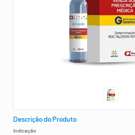
9
º
esmalte
10
º
absorvente
Descrição do Produto
Indicação