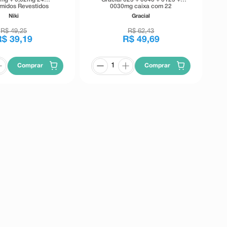
midos Revestidos
0030mg caixa com 22
comprimidos
Niki
Gracial
R$
49
,
25
R$
62
,
43
R$
39
,
19
R$
49
,
69
Comprar
Comprar