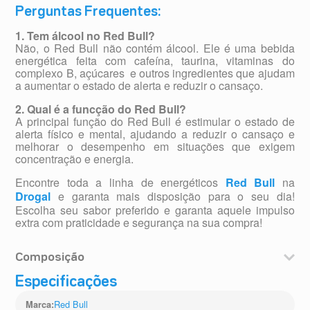
Perguntas Frequentes:
1. Tem álcool no Red Bull?
Não, o Red Bull não contém álcool. Ele é uma bebida
energética feita com cafeína, taurina, vitaminas do
complexo B, açúcares e outros ingredientes que ajudam
a aumentar o estado de alerta e reduzir o cansaço.
2. Qual é a funcção do Red Bull?
A principal função do Red Bull é estimular o estado de
alerta físico e mental, ajudando a reduzir o cansaço e
melhorar o desempenho em situações que exigem
concentração e energia.
Encontre toda a linha de energéticos
Red Bull
na
Drogal
e garanta mais disposição para o seu dia!
Escolha seu sabor preferido e garanta aquele impulso
extra com praticidade e segurança na sua compra!
Composição
Cafeína, Taurina, Vitaminas do Grupo B, Açúcares e
Especificações
Água.
Red Bull
Marca
: