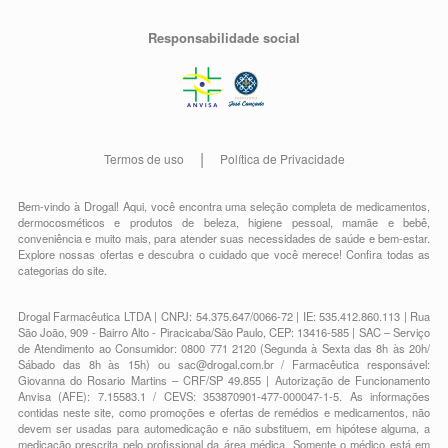
Responsabilidade social
Termos de uso
Política de Privacidade
Bem-vindo à Drogal! Aqui, você encontra uma seleção completa de
medicamentos
,
dermocosméticos e produtos de beleza
,
higiene pessoal
,
mamãe e bebê
,
conveniência
e muito mais, para atender suas necessidades de saúde e bem-estar.
Explore nossas ofertas e descubra o cuidado que você merece!
Confira todas as
categorias do site.
Drogal Farmacêutica LTDA | CNPJ: 54.375.647/0066-72 | IE: 535.412.860.113 | Rua
São João, 909 - Bairro Alto - Piracicaba/São Paulo, CEP: 13416-585 | SAC – Serviço
de Atendimento ao Consumidor: 0800 771 2120 (Segunda à Sexta das 8h às 20h/
Sábado das 8h às 15h) ou
sac@drogal.com.br
/ Farmacêutica responsável:
Giovanna do Rosario Martins – CRF/SP 49.855 | Autorização de Funcionamento
Anvisa (AFE): 7.15583.1 / CEVS: 353870901-477-000047-1-5. As informações
contidas neste site, como promoções e ofertas de remédios e medicamentos, não
devem ser usadas para automedicação e não substituem, em hipótese alguma, a
medicação prescrita pelo profissional da área médica. Somente o médico está em