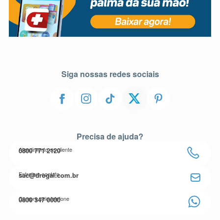
Siga nossas redes sociais
Precisa de ajuda?
Atendimento ao cliente
0800 771 2120
Entre em contato
sac@drogal.com.br
Compre pelo telefone
0800 347 0000