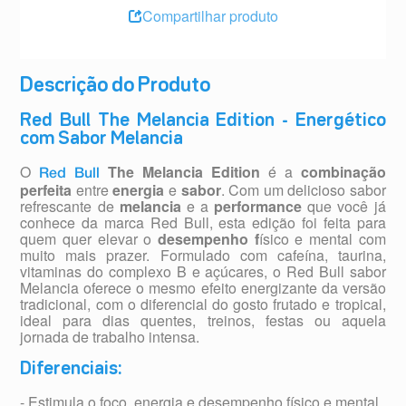
Compartilhar produto
Descrição do Produto
Red Bull The Melancia Edition - Energético
com Sabor Melancia
O
The Melancia Edition
é a
combinação
Red Bull
perfeita
entre
energia
e
sabor
. Com um delicioso sabor
refrescante de
melancia
e a
performance
que você já
conhece da marca Red Bull, esta edição foi feita para
quem quer elevar o
desempenho f
ísico e mental com
muito mais prazer. Formulado com cafeína, taurina,
vitaminas do complexo B e açúcares, o Red Bull sabor
Melancia oferece o mesmo efeito energizante da versão
tradicional, com o diferencial do gosto frutado e tropical,
ideal para dias quentes, treinos, festas ou aquela
jornada de trabalho intensa.
Diferenciais:
- Estimula o foco, energia e desempenho físico e mental.