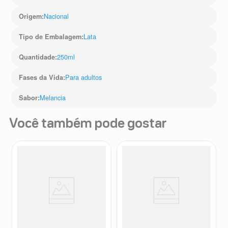
Nacional
Origem
:
Lata
Tipo de Embalagem
:
250ml
Quantidade
:
Para adultos
Fases da Vida
:
Melancia
Sabor
:
Você também pode gostar
Energético Monster Energy
Energético Monster Energy
Ultra Strawberry Dreams Sem
Zero Açúcar 473ml
Açúcar 473ml
Monster
Monster