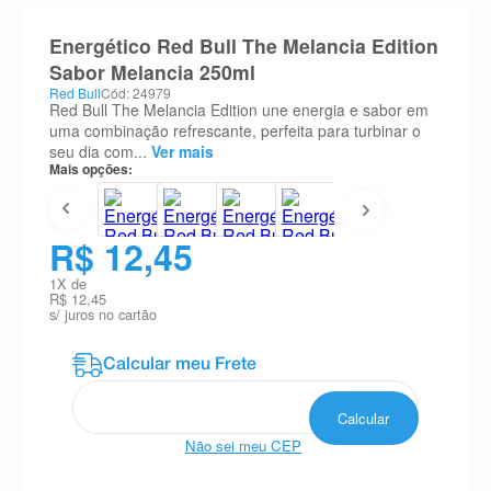
8
º
teste gravidez
Energético Red Bull The Melancia Edition
9
º
esmalte
Sabor Melancia 250ml
Red Bull
Cód: 24979
10
º
absorvente
Red Bull The Melancia Edition une energia e sabor em
uma combinação refrescante, perfeita para turbinar o
seu dia com...
Ver mais
Mais opções:
R$ 12,45
1
X de
R$ 12,45
s/ juros no cartão
Não sei meu CEP