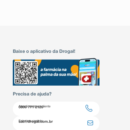
Baixe o aplicativo da Drogal!
Precisa de ajuda?
Atendimento ao cliente
0800 771 2120
Entre em contato
sac@drogal.com.br