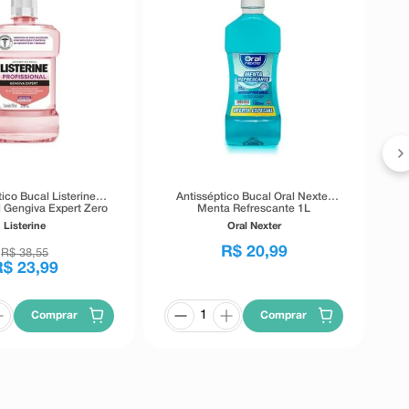
E
ico Bucal Listerine
Antisséptico Bucal Oral Nexter
l Gengiva Expert Zero
Menta Refrescante 1L
enta Fresca 250ml
Listerine
Oral Nexter
R$
20
,
99
R$
38
,
55
R$
23
,
99
Comprar
Comprar