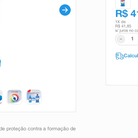
R$ 4
1
X de
R$ 41,85
s/ juros no c
-
 de proteção contra a formação de