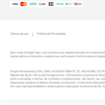
Termos de uso
Política de Privacidade
Bem-vindo à Drogal! Aqui, você encontra uma seleção completa de
medicament
nossas ofertas e descubra o cuidado que você merece!
Confira todas as categor
Drogal Farmacêutica LTDA | CNPJ: 54.375.647/0066-72 | IE: 535.412.860.113 | 
Sábado das 8h às 15h) ou
sac@drogal.com.br
/ Farmacêutica responsável: Giova
como promoções e ofertas de remédios e medicamentos, não devem ser usada
diagnosticar qualquer problema de saúde e prescrever o tratamento adequado. 
line, caso haja disponibilidade e estão sujeitos a alterações no decorrer do dia. 