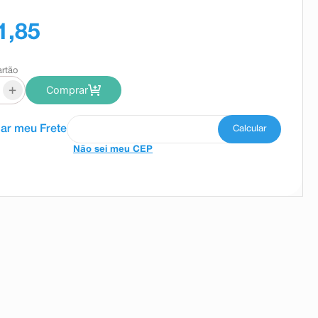
1,85
artão
+
Comprar
Não sei meu CEP