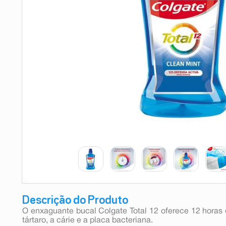
9
º
teste gravidez
10
º
esmalte
Descrição do Produto
O enxaguante bucal Colgate Total 12 oferece 12 horas
tártaro, a cárie e a placa bacteriana.