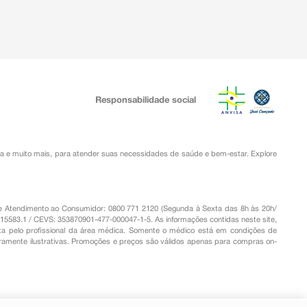
Responsabilidade social
ia
e muito mais, para atender suas necessidades de saúde e bem-estar. Explore
o de Atendimento ao Consumidor: 0800 771 2120 (Segunda à Sexta das 8h às 20h/
.15583.1 / CEVS: 353870901-477-000047-1-5. As informações contidas neste site,
a pelo profissional da área médica. Somente o médico está em condições de
eramente ilustrativas. Promoções e preços são válidos apenas para compras on-