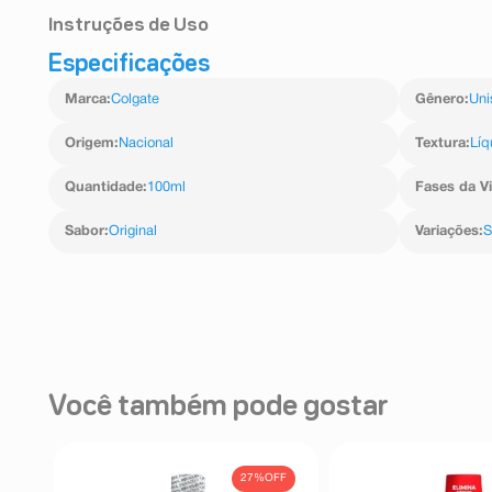
Instruções de Uso
Especificações
Encha a tampa até a linha contínua (20ml). Bochec
produto. Use o enxaguante após escovar os dentes o
Marca
:
Colgate
Gênero
:
Uni
vezes por dia.
Origem
:
Nacional
Textura
:
Líq
Quantidade
:
100ml
Fases da V
Sabor
:
Original
Variações
:
S
Você também pode gostar
27%
OFF