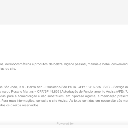
os
,
dermocosméticos e produtos de beleza
,
higiene pessoal
,
mamãe e bebê
,
conveniênc
ias do site.
Rua São João, 909 - Bairro Alto - Piracicaba/São Paulo, CEP: 13416-585 | SAC – Serviç
nna do Rosario Martins – CRF/SP 49.855 | Autorização de Funcionamento Anvisa (AFE): 7
s para automedicação e não substituem, em hipótese alguma, a medicação prescrit
Para mais informações, consulte o site Anvisa. As fotos contidas em nosso site são m
Todos os direitos reservados.
Powered by