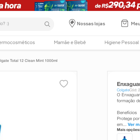
:)
Meu
Nossas lojas
ermocosméticos
Mamãe e Bebê
Higiene Pessoal
gate Total 12 Clean Mint 1000ml
Enxaguan
Colgate
Cód: 
O Enxaguant
formação de 
Benefícios
Protege por
em...
Ver m
Mais opções: