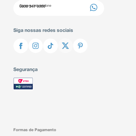
Compre pelo telefone
0800 347 0000
Siga nossas redes sociais
Segurança
Formas de Pagamento