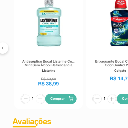
iva
Antisséptico Bucal Listerine Cool
Enxaguante Bucal C
Mint Sem Álcool Refrescância
Odor Control 
Suave 1,5 Litros
Listerine
Colgate
R$
14
,
7
R$
53
,
59
R$
38
,
99
Comprar
Co
Avaliações