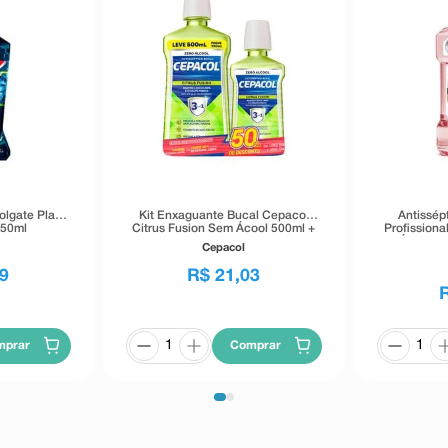
olgate Plax
Kit Enxaguante Bucal Cepacol
Antissépt
250ml
Citrus Fusion Sem Ácool 500ml +
Profissiona
Enxaguante Bucal Cepacol Citrus
Álcool M
Cepacol
Fusion Sem Ácool 250ml
9
R$
21
,
03
mprar
Comprar