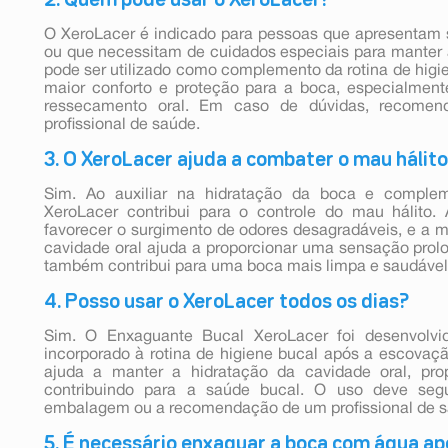
O XeroLacer é indicado para pessoas que apresentam
ou que necessitam de cuidados especiais para manter a
pode ser utilizado como complemento da rotina de higi
maior conforto e proteção para a boca, especialmen
ressecamento oral. Em caso de dúvidas, recomen
profissional de saúde.
3. O XeroLacer ajuda a combater o mau hálit
Sim. Ao auxiliar na hidratação da boca e compleme
XeroLacer contribui para o controle do mau hálito
favorecer o surgimento de odores desagradáveis, e a 
cavidade oral ajuda a proporcionar uma sensação prolo
também contribui para uma boca mais limpa e saudável
4. Posso usar o XeroLacer todos os dias?
Sim. O Enxaguante Bucal XeroLacer foi desenvolvid
incorporado à rotina de higiene bucal após a escovação
ajuda a manter a hidratação da cavidade oral, pro
contribuindo para a saúde bucal. O uso deve segu
embalagem ou a recomendação de um profissional de s
5. É necessário enxaguar a boca com água ap