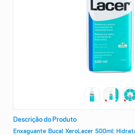
9
º
absorvente
10
º
shampoo
Descrição do Produto
Enxaguante Bucal XeroLacer 500ml: Hidrat