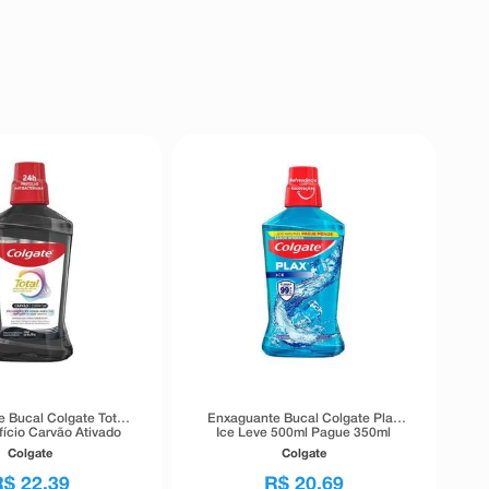
 Bucal Colgate Total
Enxaguante Bucal Colgate Plax
fício Carvão Ativado
Ice Leve 500ml Pague 350ml
500ml
Colgate
Colgate
R$
22
,
39
R$
20
,
69