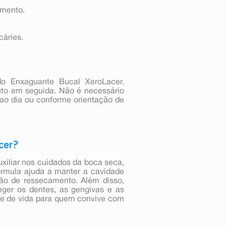
.
amento.
cáries.
do Enxaguante Bucal XeroLacer.
uto em seguida. Não é necessário
 ao dia ou conforme orientação de
cer?
xiliar nos cuidados da boca seca,
rmula ajuda a manter a cavidade
ção de ressecamento. Além disso,
teger os dentes, as gengivas e as
de de vida para quem convive com