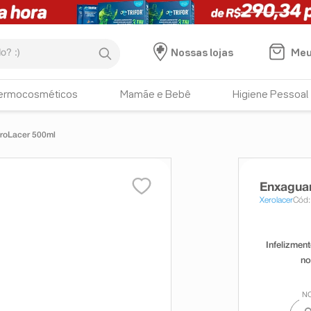
:)
Meu
Nossas lojas
ermocosméticos
Mamãe e Bebê
Higiene Pessoal
roLacer 500ml
Enxagua
Xerolacer
Cód: