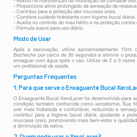
- Auxilia na manutenção da hidratação da cavidade oral
- Proporciona alívio prolongado da sensação de ressec
- Contribui para a proteção das mucosas orais.
- Combina cuidado hidratante com higiene bucal diária.
- Auxilia no controle do mau hálito e na proteção contra 
- Fórmula suave para uso diário.
Modo de Usar
Após a escovação, utilize aproximadamente 15ml 
Bocheche por cerca de 30 segundos e elimine o prod
enxaguar com água após o uso. Utilize de 2 a 3 vezes
um profissional de saúde.
Perguntas Frequentes
1. Para que serve o Enxaguante Bucal XeroLa
O Enxaguante Bucal XeroLacer foi desenvolvido para au
condição também conhecida como xerostomia. Sua fó
oral mais hidratada e confortável, reduzindo a sensa
contribui para a higiene bucal diária, ajudando a pro
mucosas orais, promovendo mais bem-estar e qualida
a diminuição da saliva.
2. Quem pode usar o XeroLacer?