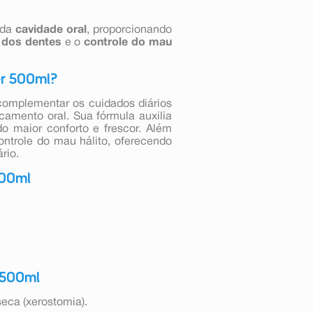
da
cavidade oral
, proporcionando
 dos dentes
e o
controle do mau
er 500ml?
complementar os cuidados diários
amento oral. Sua fórmula auxilia
o maior conforto e frescor. Além
ontrole do mau hálito, oferecendo
rio.
500ml
 500ml
eca (xerostomia).