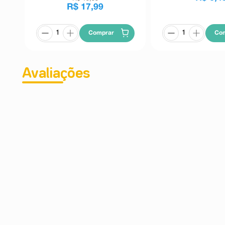
R$
17
,
99
Comprar
Co
Avaliações