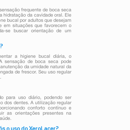
 sensação frequente de boca seca
 hidratação da cavidade oral. Ele
ene bucal por adultos que desejam
te em situações que favorecem o
da-se buscar orientação de um
o?
ntar a higiene bucal diária, o
. A sensação de boca seca pode
manutenção da umidade natural da
ngada de frescor. Seu uso regular
.
o para uso diário, podendo ser
 dos dentes. A utilização regular
porcionando conforto contínuo e
ir as orientações presentes na
aúde.
ós o uso do XeroLacer?