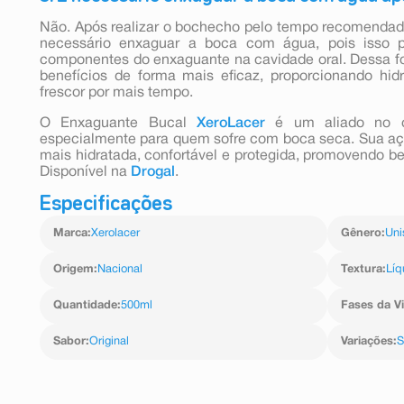
Não. Após realizar o bochecho pelo tempo recomendado
necessário enxaguar a boca com água, pois isso 
componentes do enxaguante na cavidade oral. Dessa fo
benefícios de forma mais eficaz, proporcionando hi
frescor por mais tempo.
O Enxaguante Bucal
XeroLacer
é um aliado no cu
especialmente para quem sofre com boca seca. Sua açã
mais hidratada, confortável e protegida, promovendo be
Disponível na
Drogal
.
Especificações
Marca
:
Xerolacer
Gênero
:
Uni
Origem
:
Nacional
Textura
:
Líq
Quantidade
:
500ml
Fases da V
Sabor
:
Original
Variações
:
S