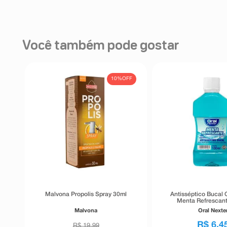
Você também pode gostar
10%
OFF
Malvona Propolis Spray 30ml
Antisséptico Bucal 
Menta Refrescan
Malvona
Oral Nexte
R$
6
,
4
R$
19
,
99