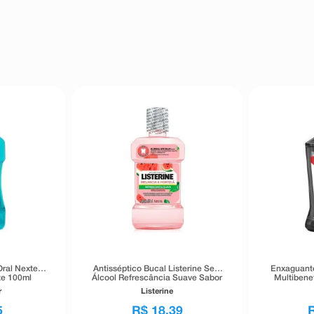
Oral Nexter
Antisséptico Bucal Listerine Sem
Enxaguante
te 100ml
Álcool Refrescância Suave Sabor
Multibene
Melancia e Hortelã 250ml
r
Listerine
5
R$
18
,
39