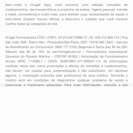
Bem-vindo à Drogal! Aqui, você encontra uma seleção completa de
medicamentos
,
dermocosméticos e produtos de beleza
,
higiene pessoal
,
mamãe
e bebê
,
conveniência
e muito mais, para atender suas necessidades de saúde e
bem-estar. Explore nossas ofertas e descubra o cuidado que você merece!
Confira todas as categorias do site.
Drogal Farmacêutica LTDA | CNPJ: 54.375.647/0066-72 | IE: 535.412.860.113 | Rua
São João, 909 - Bairro Alto - Piracicaba/São Paulo, CEP: 13416-585 | SAC – Serviço
de Atendimento ao Consumidor: 0800 771 2120 (Segunda à Sexta das 8h às 20h/
Sábado das 8h às 15h) ou
sac@drogal.com.br
/ Farmacêutica responsável:
Giovanna do Rosario Martins – CRF/SP 49.855 | Autorização de Funcionamento
Anvisa (AFE): 7.15583.1 / CEVS: 353870901-477-000047-1-5. As informações
contidas neste site, como promoções e ofertas de remédios e medicamentos,
não devem ser usadas para automedicação e não substituem, em hipótese
alguma, a medicação prescrita pelo profissional da área médica. Somente o
médico está em condições de diagnosticar qualquer problema de saúde e
prescrever o tratamento adequado. Para mais informações, consulte o site
Anvisa. As fotos contidas em nosso site são meramente ilustrativas. Promoções e
preços são válidos apenas para compras on-line, caso haja disponibilidade e
estão sujeitos a alterações no decorrer do dia. Todos os direitos reservados.
R$ 18,99
-
+
Comprar
Em
1
x
R$ 18,99
Powered by