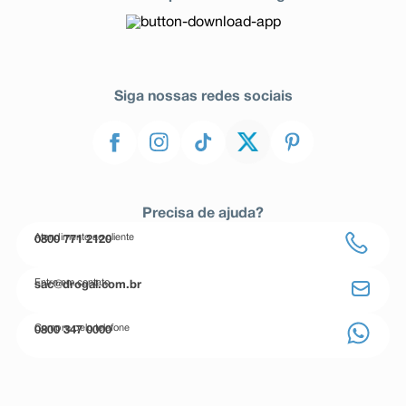
Siga nossas redes sociais
Precisa de ajuda?
Atendimento ao cliente
0800 771 2120
Entre em contato
sac@drogal.com.br
Compre pelo telefone
0800 347 0000