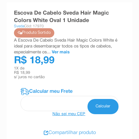
8
º
teste gravidez
Escova De Cabelo Sveda Hair Magic
9
º
esmalte
Colors White Oval 1 Unidade
Sveda
Cód: 17970
10
º
absorvente
Produto Sortido
A Escova De Cabelo Sveda Hair Magic Colors White é
ideal para desembaraçar todos os tipos de cabelos,
especialmente os...
Ver mais
R$ 18,99
1
X de
R$ 18,99
s/ juros no cartão
Não sei meu CEP
Compartilhar produto