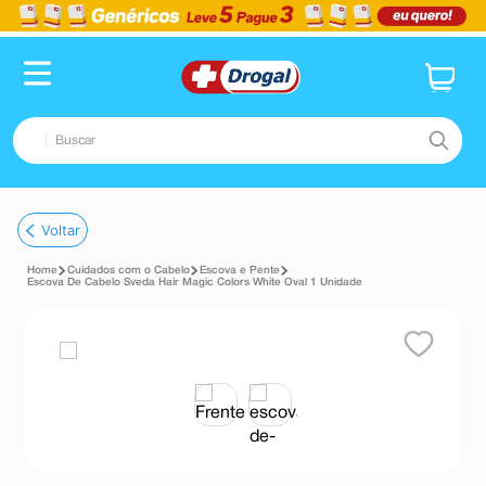
Buscar
TERMOS MAIS BUSCADOS
Voltar
1
º
fralda
Cuidados com o Cabelo
Escova e Pente
2
º
pampers confort sec max
Escova De Cabelo Sveda Hair Magic Colors White Oval 1 Unidade
3
º
dipirona
4
º
lenço umedecido
5
º
tadalafila
6
º
minoxidil
7
º
desodorante