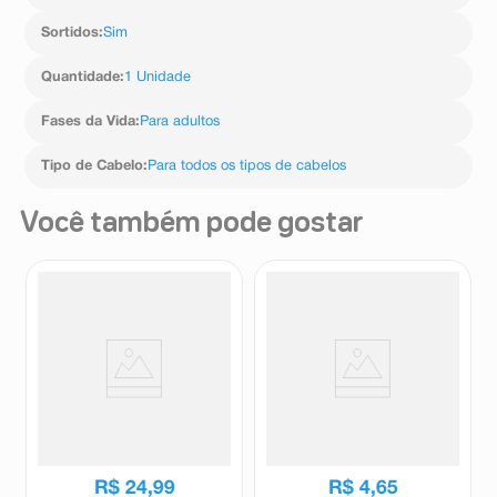
Sortidos
:
Sim
Quantidade
:
1 Unidade
Fases da Vida
:
Para adultos
Tipo de Cabelo
:
Para todos os tipos de cabelos
Você também pode gostar
Escova De Cabelo Sveda Hair
Escova de Cabelo Enox
Bellatrix Raquete Quadrada 1
Masculina Oval -358
Unidade
Sveda
Ricca
R$
24
,
99
R$
4
,
65