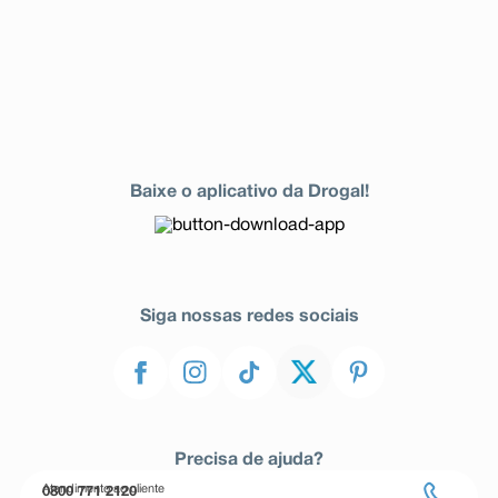
Baixe o aplicativo da Drogal!
Siga nossas redes sociais
Precisa de ajuda?
Atendimento ao cliente
0800 771 2120