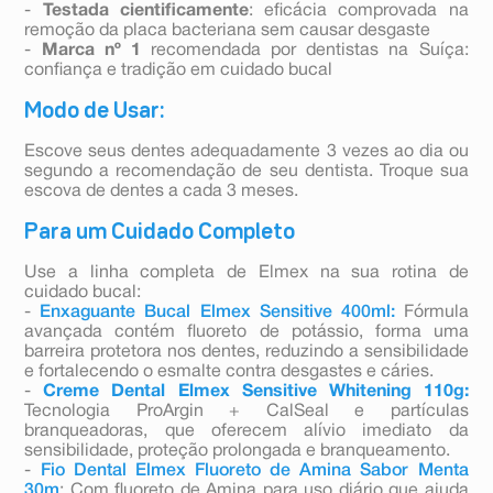
-
Testada cientificamente
: eficácia comprovada na
remoção da placa bacteriana sem causar desgaste
-
Marca nº 1
recomendada por dentistas na Suíça:
confiança e tradição em cuidado bucal
Modo de Usar:
Escove seus dentes adequadamente 3 vezes ao dia ou
segundo a recomendação de seu dentista. Troque sua
escova de dentes a cada 3 meses.
Para um Cuidado Completo
Use a linha completa de Elmex na sua rotina de
cuidado bucal:
-
Enxaguante Bucal Elmex Sensitive 400ml:
Fórmula
avançada contém fluoreto de potássio, forma uma
barreira protetora nos dentes, reduzindo a sensibilidade
e fortalecendo o esmalte contra desgastes e cáries.
-
Creme Dental Elmex Sensitive Whitening 110g:
Tecnologia ProArgin + CalSeal e partículas
branqueadoras, que oferecem alívio imediato da
sensibilidade, proteção prolongada e branqueamento.
-
Fio Dental Elmex Fluoreto de Amina Sabor Menta
30m
: Com fluoreto de Amina para uso diário que ajuda