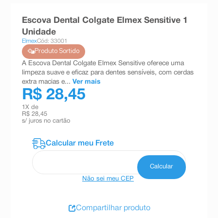
8
º
teste gravidez
Escova Dental Colgate Elmex Sensitive 1
9
º
esmalte
Unidade
Elmex
Cód: 33001
10
º
absorvente
Produto Sortido
A Escova Dental Colgate Elmex Sensitive oferece uma
limpeza suave e eficaz para dentes sensíveis, com cerdas
extra macias e...
Ver mais
R$ 28,45
1
X de
R$ 28,45
s/ juros no cartão
Não sei meu CEP
Compartilhar produto