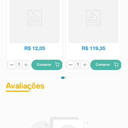
Escova Dental Colgate Classic
Escova Dental Curaprox 5460
Clean 3 Unidades
Ultra Soft Trio
Colgate
Curaprox
R$
12
,
05
R$
119
,
35
Comprar
Comprar
Avaliações