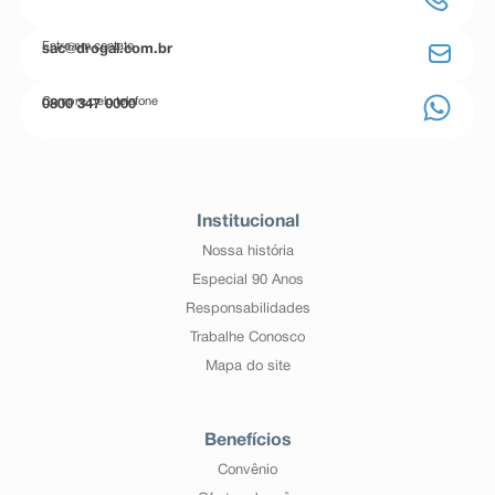
Entre em contato
sac@drogal.com.br
Compre pelo telefone
0800 347 0000
Institucional
Nossa história
Especial 90 Anos
Responsabilidades
Trabalhe Conosco
Mapa do site
Benefícios
Convênio