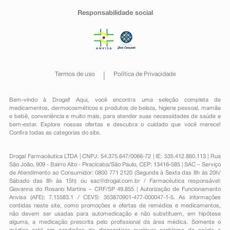
Responsabilidade social
Termos de uso
Política de Privacidade
Bem-vindo à Drogal! Aqui, você encontra uma seleção completa de
medicamentos
,
dermocosméticos e produtos de beleza
,
higiene pessoal
,
mamãe
e bebê
,
conveniência
e muito mais, para atender suas necessidades de saúde e
bem-estar. Explore nossas ofertas e descubra o cuidado que você merece!
Confira todas as categorias do site.
Drogal Farmacêutica LTDA | CNPJ: 54.375.647/0066-72 | IE: 535.412.860.113 | Rua
São João, 909 - Bairro Alto - Piracicaba/São Paulo, CEP: 13416-585 | SAC – Serviço
de Atendimento ao Consumidor: 0800 771 2120 (Segunda à Sexta das 8h às 20h/
Sábado das 8h às 15h) ou
sac@drogal.com.br
/ Farmacêutica responsável:
Giovanna do Rosario Martins – CRF/SP 49.855 | Autorização de Funcionamento
Anvisa (AFE): 7.15583.1 / CEVS: 353870901-477-000047-1-5. As informações
contidas neste site, como promoções e ofertas de remédios e medicamentos,
não devem ser usadas para automedicação e não substituem, em hipótese
alguma, a medicação prescrita pelo profissional da área médica. Somente o