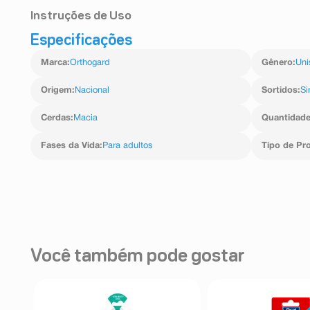
Instruções de Uso
Especificações
Escove seus dentes adequadamente três vezes ao di
seu dentista. Troque sua escova de dentes a cada 3 me
Marca
:
Orthogard
Gênero
:
Uni
Origem
:
Nacional
Sortidos
:
S
Cerdas
:
Macia
Quantidad
Fases da Vida
:
Para adultos
Tipo de Pr
Você também pode gostar