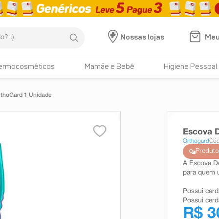
:)
Meu
Nossas lojas
ermocosméticos
Mamãe e Bebê
Higiene Pessoal
rthoGard 1 Unidade
Escova D
Orthogard
Cód
Produto
A Escova De
para quem u
Possui cerd
Possui cerda
R$ 3