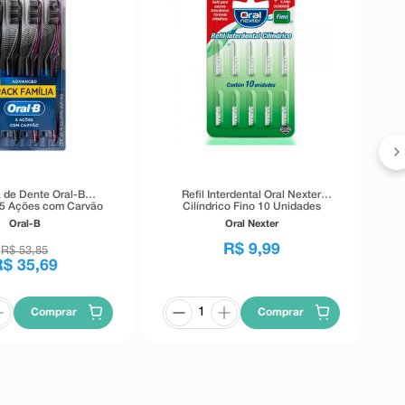
 de Dente Oral-B
Refil Interdental Oral Nexter
5 Ações com Carvão
Cilíndrico Fino 10 Unidades
amília 4 Unidades
Oral-B
Oral Nexter
R$
9
,
99
R$
53
,
85
R$
35
,
69
Comprar
Comprar