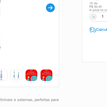
1
X de
R$ 30,45
s/ juros no c
-
níveis e externas, perfeitas para