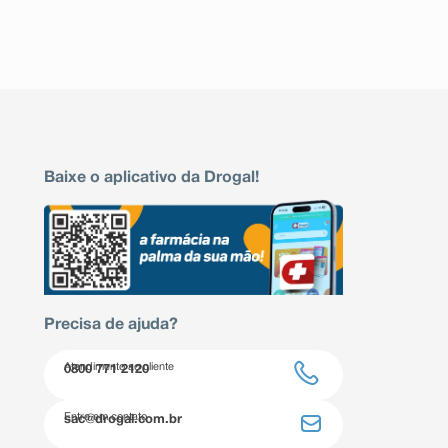
Baixe o aplicativo da Drogal!
Precisa de ajuda?
Atendimento ao cliente
0800 771 2120
Entre em contato
sac@drogal.com.br