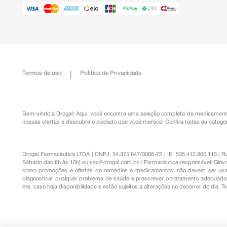
Termos de uso
Política de Privacidade
Bem-vindo à Drogal! Aqui, você encontra uma seleção completa de
medicament
nossas ofertas e descubra o cuidado que você merece!
Confira todas as categor
Drogal Farmacêutica LTDA | CNPJ: 54.375.647/0066-72 | IE: 535.412.860.113 | 
Sábado das 8h às 15h) ou
sac@drogal.com.br
/ Farmacêutica responsável: Giova
como promoções e ofertas de remédios e medicamentos, não devem ser usada
diagnosticar qualquer problema de saúde e prescrever o tratamento adequado. 
line, caso haja disponibilidade e estão sujeitos a alterações no decorrer do dia. 