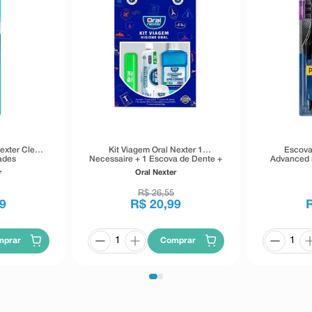
exter Clean
Kit Viagem Oral Nexter 1
Escova
ades
Necessaire + 1 Escova de Dente +
Advanced 
1 Fio Dental 25m + 1 Antisséptico
Pack F
r
Oral Nexter
Bucal 60ml + 1 Creme Dental 50g
R$
26
,
55
9
R$
20
,
99
mprar
Comprar