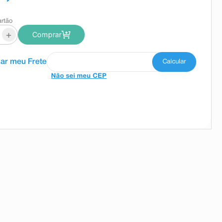
artão
+
Comprar
Não sei meu CEP