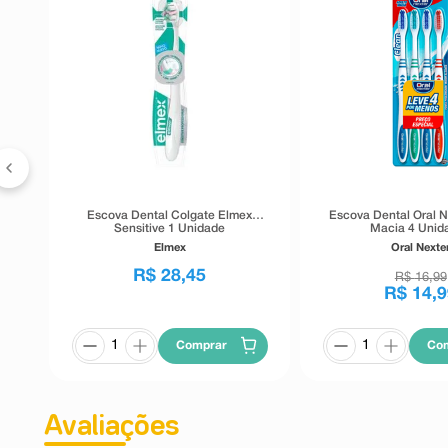
tra
Escova Dental Colgate Elmex
Escova Dental Oral N
Sensitive 1 Unidade
Macia 4 Unid
Elmex
Oral Nexte
R$
28
,
45
R$
16
,
99
R$
14
,
9
Comprar
Co
Avaliações