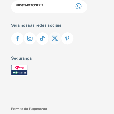
Compre pelo telefone
0800 347 0000
Siga nossas redes sociais
Segurança
Formas de Pagamento