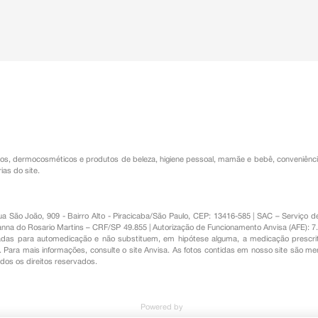
os
,
dermocosméticos e produtos de beleza
,
higiene pessoal
,
mamãe e bebê
,
conveniênc
ias do site.
Rua São João, 909 - Bairro Alto - Piracicaba/São Paulo, CEP: 13416-585 | SAC – Serviç
nna do Rosario Martins – CRF/SP 49.855 | Autorização de Funcionamento Anvisa (AFE): 7
s para automedicação e não substituem, em hipótese alguma, a medicação prescrit
Para mais informações, consulte o site Anvisa. As fotos contidas em nosso site são m
Todos os direitos reservados.
Powered by