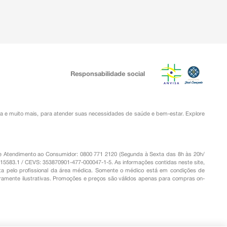
Responsabilidade social
ia
e muito mais, para atender suas necessidades de saúde e bem-estar. Explore
o de Atendimento ao Consumidor: 0800 771 2120 (Segunda à Sexta das 8h às 20h/
.15583.1 / CEVS: 353870901-477-000047-1-5. As informações contidas neste site,
a pelo profissional da área médica. Somente o médico está em condições de
eramente ilustrativas. Promoções e preços são válidos apenas para compras on-