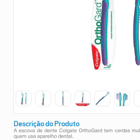
9
º
absorvente
10
º
shampoo
Descrição do Produto
A escova de dente Colgate OrthoGard tem cerdas multi
quem usa aparelho dental.