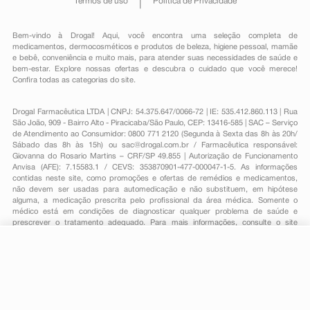
Termos de uso
Política de Privacidade
Bem-vindo à Drogal! Aqui, você encontra uma seleção completa de
medicamentos
,
dermocosméticos e produtos de beleza
,
higiene pessoal
,
mamãe
e bebê
,
conveniência
e muito mais, para atender suas necessidades de saúde e
bem-estar. Explore nossas ofertas e descubra o cuidado que você merece!
Confira todas as categorias do site.
Drogal Farmacêutica LTDA | CNPJ: 54.375.647/0066-72 | IE: 535.412.860.113 | Rua
São João, 909 - Bairro Alto - Piracicaba/São Paulo, CEP: 13416-585 | SAC – Serviço
de Atendimento ao Consumidor: 0800 771 2120 (Segunda à Sexta das 8h às 20h/
Sábado das 8h às 15h) ou
sac@drogal.com.br
/ Farmacêutica responsável:
Giovanna do Rosario Martins – CRF/SP 49.855 | Autorização de Funcionamento
Anvisa (AFE): 7.15583.1 / CEVS: 353870901-477-000047-1-5. As informações
contidas neste site, como promoções e ofertas de remédios e medicamentos,
não devem ser usadas para automedicação e não substituem, em hipótese
alguma, a medicação prescrita pelo profissional da área médica. Somente o
médico está em condições de diagnosticar qualquer problema de saúde e
prescrever o tratamento adequado. Para mais informações, consulte o site
Anvisa. As fotos contidas em nosso site são meramente ilustrativas. Promoções e
preços são válidos apenas para compras on-line, caso haja disponibilidade e
R$ 19,95
estão sujeitos a alterações no decorrer do dia. Todos os direitos reservados.
-
+
Comprar
Em
1
x
R$ 19,95
Powered by