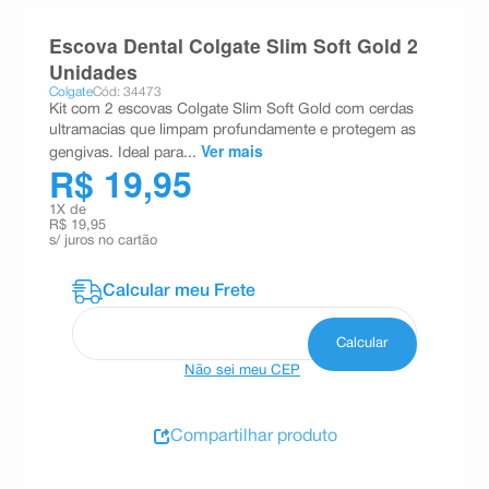
8
º
absorvente
Escova Dental Colgate Slim Soft Gold 2
9
º
teste gravidez
Unidades
Colgate
Cód: 34473
10
º
esmalte
Kit com 2 escovas Colgate Slim Soft Gold com cerdas
ultramacias que limpam profundamente e protegem as
Ver mais
gengivas. Ideal para...
R$ 19,95
1
X de
R$ 19,95
s/ juros no cartão
Não sei meu CEP
Compartilhar produto