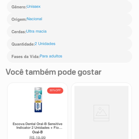
Gênero
:
Unissex
Origem
:
Nacional
Cerdas
:
Ultra macia
Quantidade
:
2 Unidades
Fases da Vida
:
Para adultos
Você também pode gostar
30%
OFF
Escova Dental Oral-B Sensitive
Escova Dental Curaprox 5460
Indicator 2 Unidades + Fio
Ultra Soft Trio
Oral-B
Curaprox
Dental
R$
19
,
99