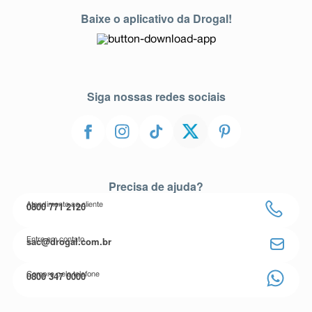
Baixe o aplicativo da Drogal!
Siga nossas redes sociais
Precisa de ajuda?
0800 771 2120
Atendimento ao cliente
sac@drogal.com.br
Entre em contato
0800 347 0000
Compre pelo telefone