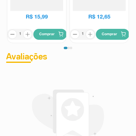
Unidade + 2 Refil
Oral Nexter
Oral Nexter
R$
15
,
99
R$
12
,
65
Comprar
Comprar
Avaliações