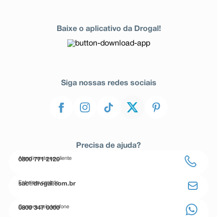
Baixe o aplicativo da Drogal!
Siga nossas redes sociais
Precisa de ajuda?
Atendimento ao cliente
0800 771 2120
Entre em contato
sac@drogal.com.br
Compre pelo telefone
0800 347 0000