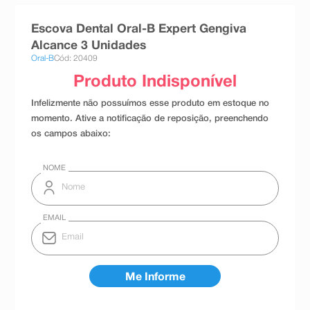
8
º
absorvente
Escova Dental Oral-B Expert Gengiva
9
º
teste gravidez
Alcance 3 Unidades
Oral-B
Cód: 20409
10
º
esmalte