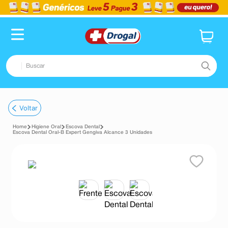
Buscar
TERMOS MAIS BUSCADOS
Voltar
1
º
fralda
Higiene Oral
Escova Dental
2
º
pampers confort sec max
Escova Dental Oral-B Expert Gengiva Alcance 3 Unidades
3
º
dipirona
4
º
lenço umedecido
5
º
tadalafila
6
º
minoxidil
7
º
desodorante