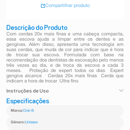
Compartilhar produto
Descrição do Produto
Com cerdas 20x mais finas e uma cabeça compacta,
essa escova ajuda a limpar entre os dentes e as
gengivas. Além disso, apresenta uma tecnologia em
suas cerdas, que muda de cor para indicar que é hora
de trocar sua escova. Formulada com base na
recomendação dos dentistas de escovação pelo menos
três vezes ao dia, e de troca da escova a cada 3
meses.  Proteção de expert todos os dias  Expert
gengiva alcance  Cerdas 20x mais finas  Cerda que
indicam a hora de trocar  Ultra fino
Instruções de Uso
Especificações
Enxágue a escova após cada uso e guarde em local
seco.
Marca
:
Oral-B
Gênero
:
Unissex