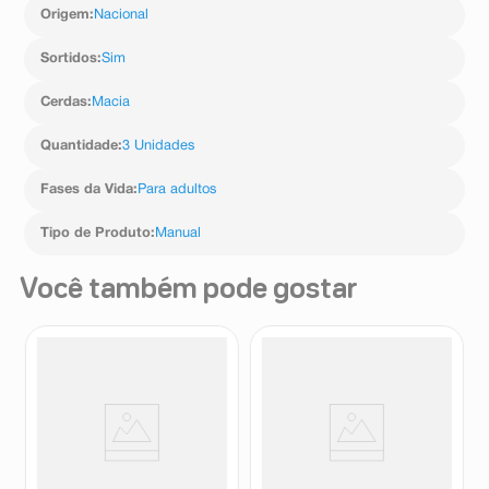
Origem
:
Nacional
Sortidos
:
Sim
Cerdas
:
Macia
Quantidade
:
3 Unidades
Fases da Vida
:
Para adultos
Tipo de Produto
:
Manual
Você também pode gostar
Escova Interdental + Cônica
Escova Dental Oral Nexter
Oral Nexter Duo Macia 1
Orbit Macia 3 Unidades