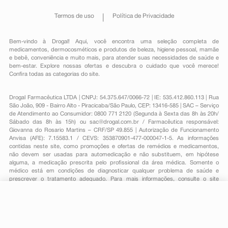
Termos de uso
Política de Privacidade
Bem-vindo à Drogal! Aqui, você encontra uma seleção completa de
medicamentos
,
dermocosméticos e produtos de beleza
,
higiene pessoal
,
mamãe
e bebê
,
conveniência
e muito mais, para atender suas necessidades de saúde e
bem-estar. Explore nossas ofertas e descubra o cuidado que você merece!
Confira todas as categorias do site.
Drogal Farmacêutica LTDA | CNPJ: 54.375.647/0066-72 | IE: 535.412.860.113 | Rua
São João, 909 - Bairro Alto - Piracicaba/São Paulo, CEP: 13416-585 | SAC – Serviço
de Atendimento ao Consumidor: 0800 771 2120 (Segunda à Sexta das 8h às 20h/
Sábado das 8h às 15h) ou
sac@drogal.com.br
/ Farmacêutica responsável:
Giovanna do Rosario Martins – CRF/SP 49.855 | Autorização de Funcionamento
Anvisa (AFE): 7.15583.1 / CEVS: 353870901-477-000047-1-5. As informações
contidas neste site, como promoções e ofertas de remédios e medicamentos,
não devem ser usadas para automedicação e não substituem, em hipótese
alguma, a medicação prescrita pelo profissional da área médica. Somente o
médico está em condições de diagnosticar qualquer problema de saúde e
prescrever o tratamento adequado. Para mais informações, consulte o site
Anvisa. As fotos contidas em nosso site são meramente ilustrativas. Promoções e
preços são válidos apenas para compras on-line, caso haja disponibilidade e
estão sujeitos a alterações no decorrer do dia. Todos os direitos reservados.
-
+
Comprar
Powered by