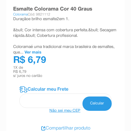
8
º
teste gravidez
Esmalte Colorama Cor 40 Graus
Colorama
Cód: 9821112
9
º
absorvente
Duraçãoe brilho esmalte2em 1.
10
º
shampoo
&bull; Cor intensa com cobertura perfeita.&bull; Secagem
rápida.&bull; Cobertura profissional.
Coloramaé uma tradicional marca brasileira de esmaltes,
que...
Ver mais
R$ 6,79
1
X de
R$ 6,79
s/ juros no cartão
Não sei meu CEP
Compartilhar produto