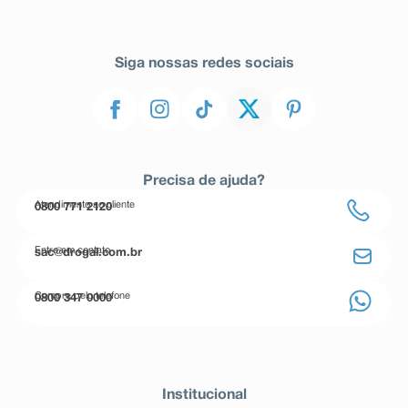
Siga nossas redes sociais
Precisa de ajuda?
Atendimento ao cliente
0800 771 2120
Entre em contato
sac@drogal.com.br
Compre pelo telefone
0800 347 0000
Institucional