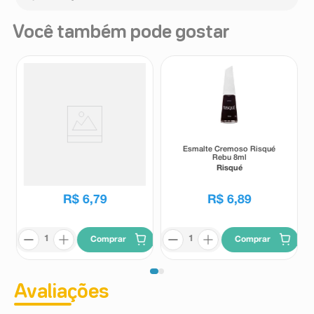
Você também pode gostar
Esmalte Colorama Cremoso
Esmalte Cremoso Risqué
Batida De Coco 8ml
Rebu 8ml
Colorama
Risqué
R$
6
,
79
R$
6
,
89
Comprar
Comprar
Avaliações