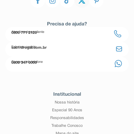
Precisa de ajuda?
Atendimento ao cliente
0800 771 2120
Entre em contato
sac@drogal.com.br
Compre pelo telefone
0800 347 0000
Institucional
Nossa história
Especial 90 Anos
Responsabilidades
Trabalhe Conosco
Mapa do site