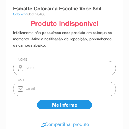
8
º
absorvente
Esmalte Colorama Escolhe Você 8ml
Colorama
Cód: 23408
9
º
teste gravidez
10
º
esmalte
Compartilhar produto