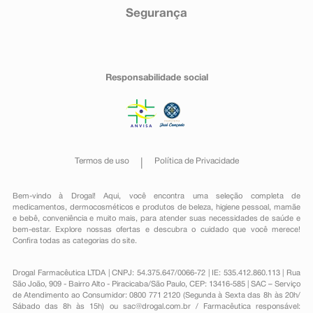
Segurança
Responsabilidade social
Termos de uso
Política de Privacidade
Bem-vindo à Drogal! Aqui, você encontra uma seleção completa de
medicamentos
,
dermocosméticos e produtos de beleza
,
higiene pessoal
,
mamãe
e bebê
,
conveniência
e muito mais, para atender suas necessidades de saúde e
bem-estar. Explore nossas ofertas e descubra o cuidado que você merece!
Confira todas as categorias do site.
Drogal Farmacêutica LTDA | CNPJ: 54.375.647/0066-72 | IE: 535.412.860.113 | Rua
São João, 909 - Bairro Alto - Piracicaba/São Paulo, CEP: 13416-585 | SAC – Serviço
de Atendimento ao Consumidor: 0800 771 2120 (Segunda à Sexta das 8h às 20h/
Sábado das 8h às 15h) ou
sac@drogal.com.br
/ Farmacêutica responsável: