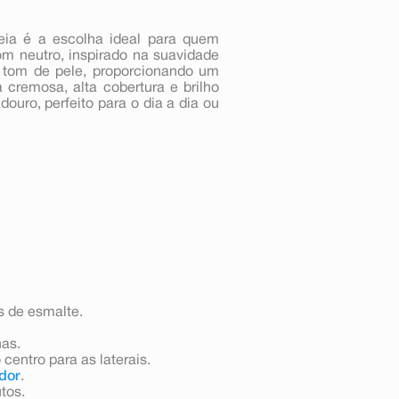
ia é a escolha ideal para quem
om neutro, inspirado na suavidade
e tom de pele, proporcionando um
 cremosa, alta cobertura e brilho
ouro, perfeito para o dia a dia ou
s de esmalte.
has.
centro para as laterais.
dor
.
utos.