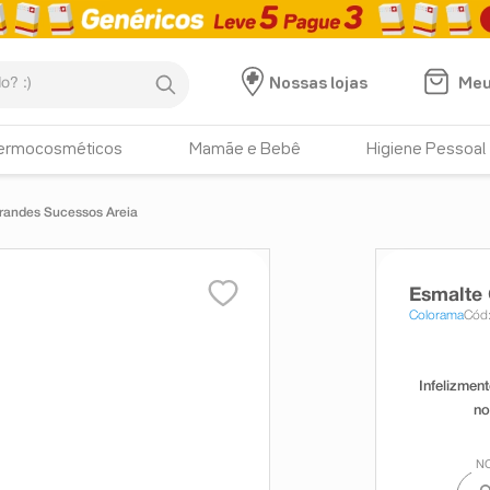
:)
Meu
Nossas lojas
ermocosméticos
Mamãe e Bebê
Higiene Pessoal
randes Sucessos Areia
Esmalte
Colorama
Cód