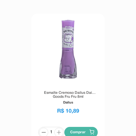
Esmalte Cremoso Dailus Dai
Goods Fru Fru 8ml
Dailus
R$
10
,
89
Comprar