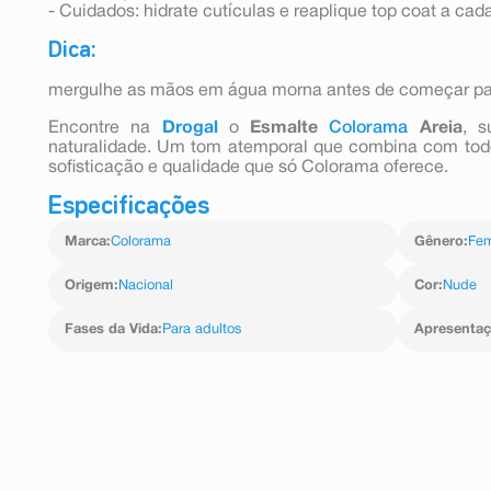
- Cuidados: hidrate cutículas e reaplique top coat a cada
Dica:
mergulhe as mãos em água morna antes de começar par
Encontre na
Drogal
o
Esmalte
Colorama
Areia
, 
naturalidade. Um tom atemporal que combina com todos
sofisticação e qualidade que só Colorama oferece.
Especificações
Marca
:
Colorama
Gênero
:
Fem
Origem
:
Nacional
Cor
:
Nude
Fases da Vida
:
Para adultos
Apresenta