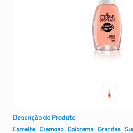
9
º
absorvente
10
º
shampoo
Descrição do Produto
Esmalte Cremoso Colorama Grandes Suc