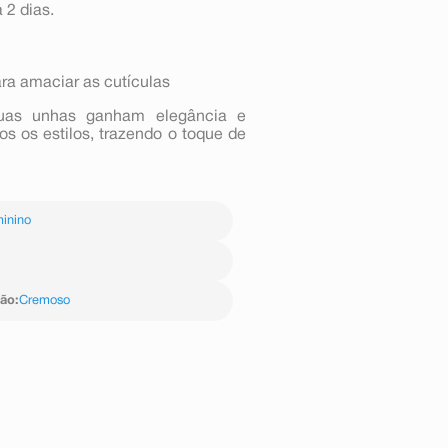
 2 dias.
a amaciar as cutículas
suas unhas ganham elegância e
 os estilos, trazendo o toque de
inino
ção
:
Cremoso