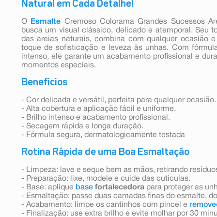
Natural em Cada Detalhe!
O
Esmalte
Cremoso Colorama Grandes Sucessos Are
busca um visual clássico, delicado e atemporal. Seu t
das areias naturais, combina com qualquer ocasião 
toque de sofisticação e leveza às unhas. Com fórmula
intenso, ele garante um acabamento profissional e durad
momentos especiais.
Benefícios
- Cor delicada e versátil, perfeita para qualquer ocasião.
- Alta cobertura e aplicação fácil e uniforme.
- Brilho intenso e acabamento profissional.
- Secagem rápida e longa duração.
- Fórmula segura, dermatologicamente testada
Rotina Rápida de uma Boa Esmaltação
- Limpeza: lave e seque bem as mãos, retirando resíduo
- Preparação: lixe, modele e cuide das cutículas.
- Base: aplique
base
fortalecedora
para proteger as un
- Esmaltação: passe duas camadas finas do esmalte, do 
- Acabamento: limpe os cantinhos com pincel e
remove
- Finalização: use extra brilho e evite molhar por 30 min