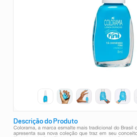
9
º
teste gravidez
10
º
esmalte
Descrição do Produto
Colorama, a marca esmalte mais tradicional do Brasil
apresenta sua nova coleção que traz em seu conceito 