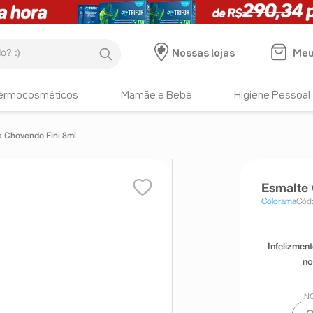
:)
Meu
Nossas lojas
ermocosméticos
Mamãe e Bebê
Higiene Pessoal
 Chovendo Fini 8ml
Esmalte
Colorama
Cód