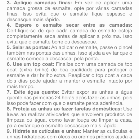
3. Aplique camadas finas:
Em vez de aplicar uma
camada grossa de esmalte, opte por várias camadas
finas. Isso evita que o esmalte fique espesso e
descasque mais rápido.
4. Espere o esmalte secar entre as camadas:
Certifique-se de que cada camada de esmalte esteja
completamente seca antes de aplicar a próxima. Isso
evita que o esmalte borre ou descasque.
5. Selar as pontas:
Ao aplicar o esmalte, passe o pincel
também nas pontas das unhas, isso ajuda a evitar que o
esmalte comece a descascar pela ponta.
6. Use um top coat:
Finalize com uma camada de top
coat (extra brilho) de boa qualidade para proteger o
esmalte e dar brilho extra. Reaplicar o top coat a cada
dois dias pode ajudar a manter o esmalte intacto por
mais tempo.
7. Evite água quente:
Evitar expor as unhas a água
quente nas primeiras 24 horas após fazer as unhas, pois
isso pode fazer com que o esmalte perca aderência.
8. Proteja as unhas ao fazer tarefas domésticas:
Use
luvas ao realizar atividades que envolvem produtos de
limpeza ou água, como lavar louça ou limpar a casa,
para evitar que o esmalte descasque mais rápido.
9. Hidrate as cutículas e unhas:
Manter as cutículas e
unhas hidratadas com óleos ou cremes próprios ajuda a