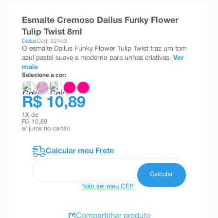
8
º
teste gravidez
Esmalte Cremoso Dailus Funky Flower
9
º
esmalte
Tulip Twist 8ml
Dailus
Cód: 32463
10
º
absorvente
O esmalte Dailus Funky Flower Tulip Twist traz um tom
azul pastel suave e moderno para unhas criativas.
Ver
mais
Selecione a cor:
R$ 10,89
1
X de
R$ 10,89
s/ juros no cartão
Não sei meu CEP
Compartilhar produto