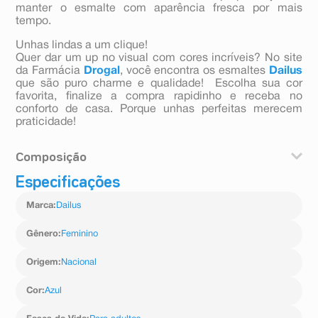
manter o esmalte com aparência fresca por mais
tempo.
Unhas lindas a um clique!
Quer dar um up no visual com cores incríveis? No site
da Farmácia
Drogal
, você encontra os esmaltes
Dailus
que são puro charme e qualidade! Escolha sua cor
favorita, finalize a compra rapidinho e receba no
conforto de casa. Porque unhas perfeitas merecem
praticidade!
Composição
Especificações
Butyl acetate; ethyl acetate; nitrocellulose; tosylamide-
formaldehyde resin; toluene; dibutyl phthalate;
Marca
:
Dailus
stearalkonium hectorite; sílica; isopropyl alcohol; malic
acid; pode conter: ci 77891; ci 19140; ci 77491; ci
15880; ci 77510; ci 15865; ci 77266; ci 77007.
Gênero
:
Feminino
Origem
:
Nacional
Cor
:
Azul