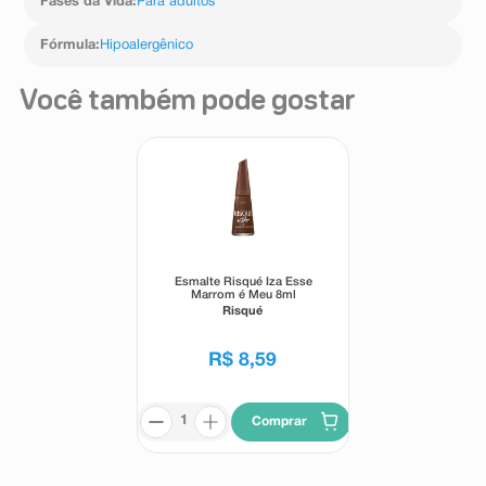
Fases da Vida
:
Para adultos
Fórmula
:
Hipoalergênico
Você também pode gostar
Esmalte Risqué Iza Esse
Marrom é Meu 8ml
Risqué
R$
8
,
59
Comprar