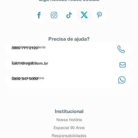
Precisa de ajuda?
Atendimento ao cliente
0800 771 2120
Entre em contato
sac@drogal.com.br
Compre pelo telefone
0800 347 0000
Institucional
Nossa história
Especial 90 Anos
Responsabilidades