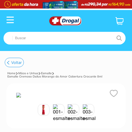
Buscar
TERMOS MAIS BUSCADOS
Voltar
1
º
fralda
Mãos e Unhas
Esmalte
2
º
pampers confort sec max
Esmalte Cremoso Dailus Morango do Amor Cobertura Crocante 8ml
3
º
dipirona
4
º
lenço umedecido
5
º
tadalafila
6
º
minoxidil
7
º
desodorante