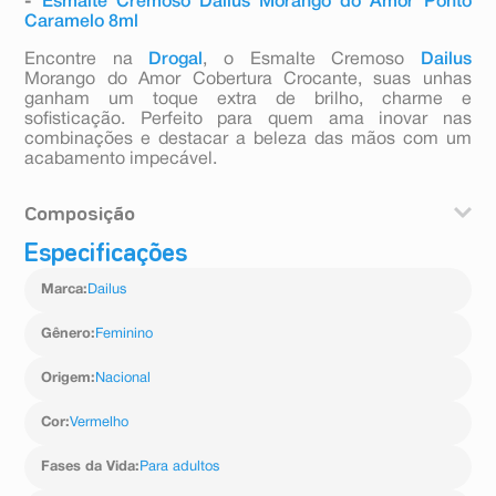
-
Esmalte Cremoso Dailus Morango do Amor Ponto
Caramelo 8ml
Encontre na
Drogal
, o Esmalte Cremoso
Dailus
Morango do Amor Cobertura Crocante, suas unhas
ganham um toque extra de brilho, charme e
sofisticação. Perfeito para quem ama inovar nas
combinações e destacar a beleza das mãos com um
acabamento impecável.
Composição
Especificações
acetato de butila; acetato de etila; nitrocelulose; resina
de tosilamido-formaldeído; tolueno; dibutilftalato;
Marca
:
Dailus
estearalcônio hectorita; sílica; álcool isopropílico; ácido
málico; politereftalato de etileno; copolímero acrilato.
perfume: limoneno, cinamaldeído, linalol, álcool
Gênero
:
Feminino
benzílico, citral. pode conter: ci 77891 (dióxido de
titânio); ci 77491 (óxido de ferro); ci 15880 (pigmento
Origem
:
Nacional
vermelho); ci 77510 (pigmento laranja); ci 19140
(pigmento amarelo); ci 15865 (pigmento vermelho); ci
Cor
:
Vermelho
77266 (pigmento preto); ci15850 (pigmento vermelho).
Fases da Vida
:
Para adultos