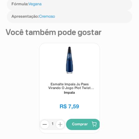
Fórmula
:
Vegana
Apresentação
:
Cremoso
Você também pode gostar
Esmalte Impala Ju Paes
Virando O Jogo Plot Twist
7,5ml
Impala
R$
7
,
59
Comprar