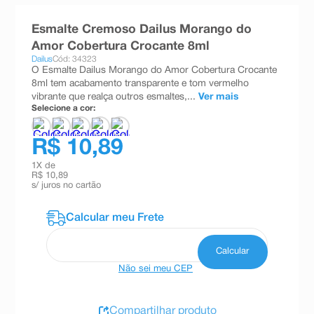
8
º
absorvente
Esmalte Cremoso Dailus Morango do
9
º
teste gravidez
Amor Cobertura Crocante 8ml
Dailus
Cód: 34323
10
º
esmalte
O Esmalte Dailus Morango do Amor Cobertura Crocante
8ml tem acabamento transparente e tom vermelho
vibrante que realça outros esmaltes,...
Ver mais
Selecione a cor:
R$ 10,89
1
X de
R$ 10,89
s/ juros no cartão
Não sei meu CEP
Compartilhar produto