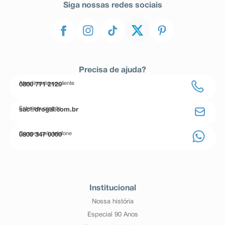
Siga nossas redes sociais
Precisa de ajuda?
Atendimento ao cliente
0800 771 2120
Entre em contato
sac@drogal.com.br
Compre pelo telefone
0800 347 0000
Institucional
Nossa história
Especial 90 Anos