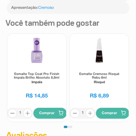
Apresentação
:
Cremoso
Você também pode gostar
Esmalte Top Coat Pro Finish
Esmalte Cremoso Risqué
Impala Brilho Absoluto 8,8ml
Rebu 8ml
Impala
Risqué
R$
14
,
85
R$
6
,
89
Comprar
Comprar
Avaliações