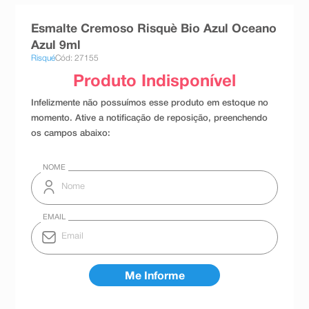
8
º
teste gravidez
Esmalte Cremoso Risquè Bio Azul Oceano
9
º
absorvente
Azul 9ml
Risqué
Cód: 27155
10
º
shampoo