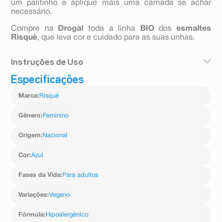
um palitinho e aplique mais uma camada se achar
necessário.
Compre na
Drogal
toda a linha
BIO
dos
esmaltes
Risquè
, que leva cor e cuidado para as suas unhas.
Instruções de Uso
Especificações
Como usar?
Retire o excesso de esmalte do pincel delicadamente e
Marca
:
Risqué
aplique uma camada. Comece pelo centro, depois
preencha as laterais. Retire o excesso dos cantos com
um palitinho e aplique mais uma camada se achar
Gênero
:
Feminino
necessário.
Origem
:
Nacional
Cor
:
Azul
Fases da Vida
:
Para adultos
Variações
:
Vegano
Fórmula
:
Hipoalergênico