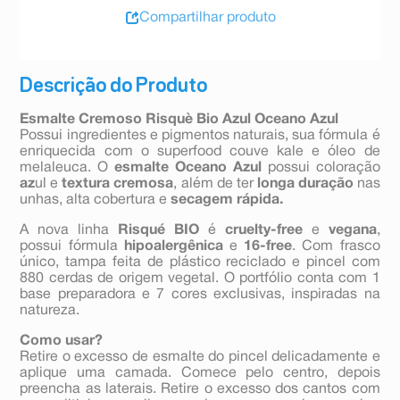
Compartilhar produto
Descrição do Produto
Esmalte Cremoso Risquè Bio Azul Oceano Azul
Possui ingredientes e pigmentos naturais, sua fórmula é
enriquecida com o superfood couve kale e óleo de
melaleuca. O
esmalte
Oceano Azul
possui coloração
az
ul e
textura cremosa
, além de ter
longa duração
nas
unhas, alta cobertura e
secagem rápida.
A nova linha
Risqué BIO
é
cruelty-free
e
vegana
,
possui fórmula
hipoalergênica
e
16-free
. Com frasco
único, tampa feita de plástico reciclado e pincel com
880 cerdas de origem vegetal. O portfólio conta com 1
base preparadora e 7 cores exclusivas, inspiradas na
natureza.
Como usar?
Retire o excesso de esmalte do pincel delicadamente e
aplique uma camada. Comece pelo centro, depois
preencha as laterais. Retire o excesso dos cantos com