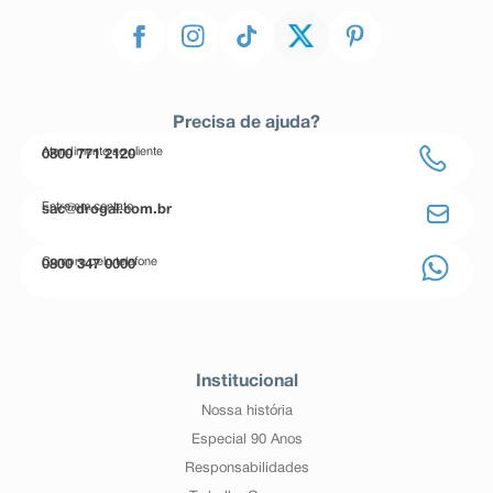
Precisa de ajuda?
Atendimento ao cliente
0800 771 2120
Entre em contato
sac@drogal.com.br
Compre pelo telefone
0800 347 0000
Institucional
Nossa história
Especial 90 Anos
Responsabilidades