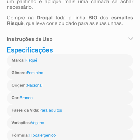
um palitinho e aplique mais uma camada se achar
necessário.
Compre na
Drogal
toda a linha
BIO
dos
esmaltes
Risquè
, que leva cor e cuidado para as suas unhas.
Instruções de Uso
Especificações
Como usar?
Retire o excesso de esmalte do pincel delicadamente e
Marca
:
Risqué
aplique uma camada. Comece pelo centro, depois
preencha as laterais. Retire o excesso dos cantos com
um palitinho e aplique mais uma camada se achar
Gênero
:
Feminino
necessário.
Origem
:
Nacional
Cor
:
Branco
Fases da Vida
:
Para adultos
Variações
:
Vegano
Fórmula
:
Hipoalergênico