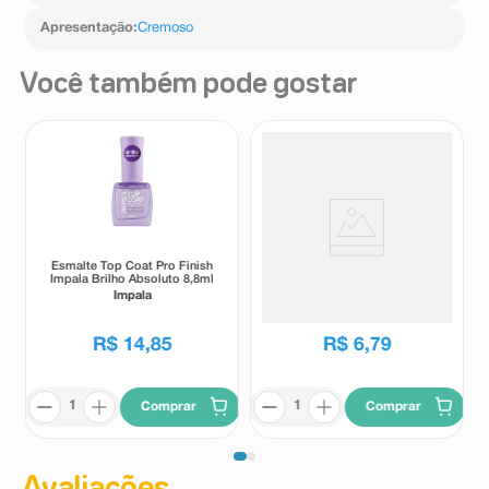
Apresentação
:
Cremoso
Você também pode gostar
Esmalte Top Coat Pro Finish
Esmalte Colorama Cremoso
Impala Brilho Absoluto 8,8ml
Batida De Coco 8ml
Impala
Colorama
R$
14
,
85
R$
6
,
79
Comprar
Comprar
Avaliações