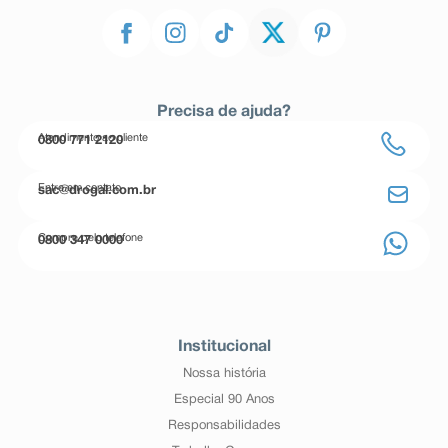
Precisa de ajuda?
Atendimento ao cliente
0800 771 2120
Entre em contato
sac@drogal.com.br
Compre pelo telefone
0800 347 0000
Institucional
Nossa história
Especial 90 Anos
Responsabilidades