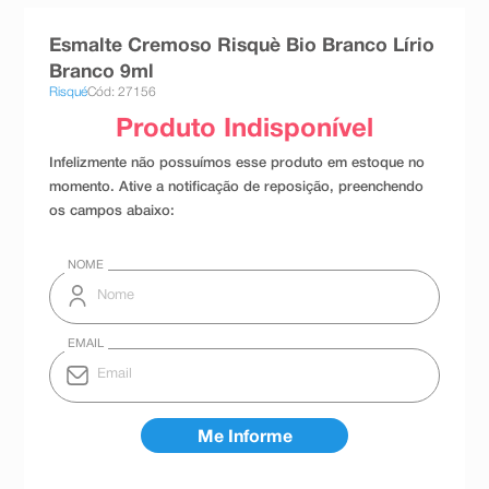
8
º
teste gravidez
Esmalte Cremoso Risquè Bio Branco Lírio
9
º
absorvente
Branco 9ml
Risqué
Cód: 27156
10
º
shampoo