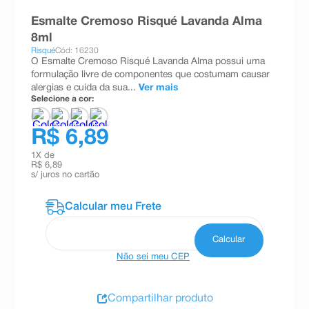
8
º
teste gravidez
Esmalte Cremoso Risqué Lavanda Alma
8ml
9
º
absorvente
Risqué
Cód: 16230
O Esmalte Cremoso Risqué Lavanda Alma possui uma
10
º
shampoo
formulação livre de componentes que costumam causar
alergias e cuida da sua...
Ver mais
Selecione a cor:
R$ 6,89
1
X de
R$ 6,89
s/ juros no cartão
Não sei meu CEP
Compartilhar produto