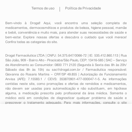
Termos de uso
Política de Privacidade
Bem-vindo à Drogal! Aqui, você encontra uma seleção completa de
medicamentos
,
dermocosméticos e produtos de beleza
,
higiene pessoal
,
mamãe
e bebê
,
conveniência
e muito mais, para atender suas necessidades de saúde e
bem-estar. Explore nossas ofertas e descubra o cuidado que você merece!
Confira todas as categorias do site.
Drogal Farmacêutica LTDA | CNPJ: 54.375.647/0066-72 | IE: 535.412.860.113 | Rua
São João, 909 - Bairro Alto - Piracicaba/São Paulo, CEP: 13416-585 | SAC – Serviço
de Atendimento ao Consumidor: 0800 771 2120 (Segunda à Sexta das 8h às 20h/
Sábado das 8h às 15h) ou
sac@drogal.com.br
/ Farmacêutica responsável:
Giovanna do Rosario Martins – CRF/SP 49.855 | Autorização de Funcionamento
Anvisa (AFE): 7.15583.1 / CEVS: 353870901-477-000047-1-5. As informações
contidas neste site, como promoções e ofertas de remédios e medicamentos,
não devem ser usadas para automedicação e não substituem, em hipótese
alguma, a medicação prescrita pelo profissional da área médica. Somente o
médico está em condições de diagnosticar qualquer problema de saúde e
prescrever o tratamento adequado. Para mais informações, consulte o site
Anvisa. As fotos contidas em nosso site são meramente ilustrativas. Promoções e
preços são válidos apenas para compras on-line, caso haja disponibilidade e
estão sujeitos a alterações no decorrer do dia. Todos os direitos reservados.
R$ 6,89
-
+
Comprar
Em
1
x
R$ 6,89
Powered by