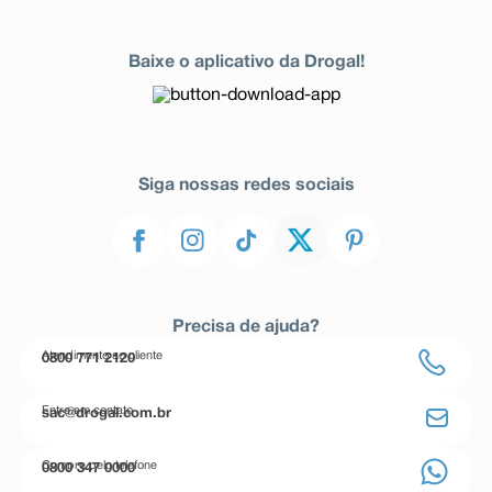
Baixe o aplicativo da Drogal!
Siga nossas redes sociais
Precisa de ajuda?
Atendimento ao cliente
0800 771 2120
Entre em contato
sac@drogal.com.br
Compre pelo telefone
0800 347 0000