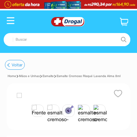
Buscar
TERMOS MAIS BUSCADOS
Voltar
1
º
fralda
Mãos e Unhas
Esmalte
Esmalte Cremoso Risqué Lavanda Alma 8ml
2
º
dipirona
3
º
lenço umedecido
4
º
tadalafila
5
º
minoxidil
6
º
desodorante
7
º
esmalte