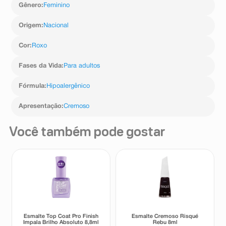
Gênero
:
Feminino
Origem
:
Nacional
Cor
:
Roxo
Fases da Vida
:
Para adultos
Fórmula
:
Hipoalergênico
Apresentação
:
Cremoso
Você também pode gostar
Esmalte Top Coat Pro Finish
Esmalte Cremoso Risqué
Impala Brilho Absoluto 8,8ml
Rebu 8ml