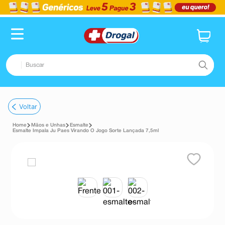
Buscar
TERMOS MAIS BUSCADOS
Voltar
1
º
fralda
Mãos e Unhas
Esmalte
2
º
pampers confort sec max
Esmalte Impala Ju Paes Virando O Jogo Sorte Lançada 7,5ml
3
º
dipirona
4
º
lenço umedecido
5
º
tadalafila
6
º
minoxidil
7
º
desodorante