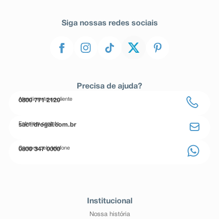
Siga nossas redes sociais
Precisa de ajuda?
Atendimento ao cliente
0800 771 2120
Entre em contato
sac@drogal.com.br
Compre pelo telefone
0800 347 0000
Institucional
Nossa história