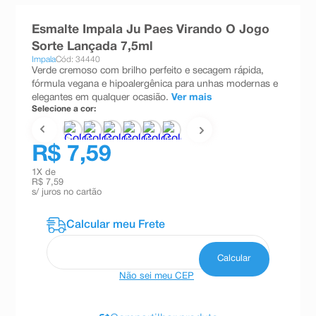
8
º
absorvente
Esmalte Impala Ju Paes Virando O Jogo
9
º
teste gravidez
Sorte Lançada 7,5ml
Impala
Cód: 34440
10
º
esmalte
Verde cremoso com brilho perfeito e secagem rápida,
fórmula vegana e hipoalergênica para unhas modernas e
elegantes em qualquer ocasião.
Ver mais
Selecione a cor:
R$ 7,59
1
X de
R$ 7,59
s/ juros no cartão
Não sei meu CEP