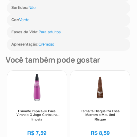
Sortidos
:
Não
Cor
:
Verde
Fases da Vida
:
Para adultos
Apresentação
:
Cremoso
Você também pode gostar
Esmalte Impala Ju Paes
Esmalte Risqué Iza Esse
Virando O Jogo Cartas na
Marrom é Meu 8ml
Manga 7,5ml
Impala
Risqué
R$
7
,
59
R$
8
,
59