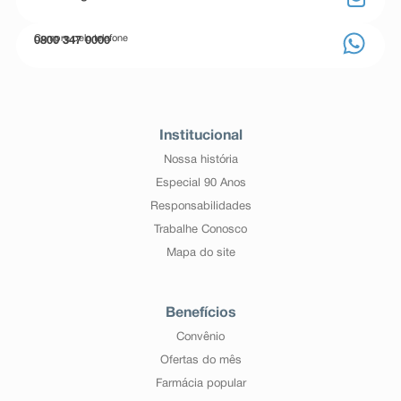
Compre pelo telefone
0800 347 0000
Institucional
Nossa história
Especial 90 Anos
Responsabilidades
Trabalhe Conosco
Mapa do site
Benefícios
Convênio
Ofertas do mês
Farmácia popular