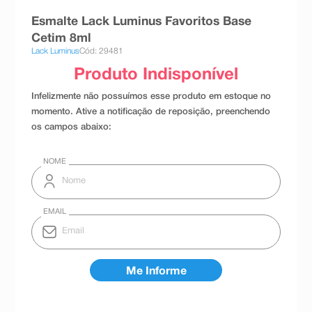
8
º
absorvente
Esmalte Lack Luminus Favoritos Base
Cetim 8ml
9
º
teste gravidez
Lack Luminus
Cód: 29481
10
º
esmalte