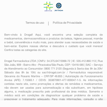
Termos de uso
Política de Privacidade
Bem-vindo à Drogal! Aqui, você encontra uma seleção completa de
medicamentos
,
dermocosméticos e produtos de beleza
,
higiene pessoal
,
mamãe
e bebê
,
conveniência
e muito mais, para atender suas necessidades de saúde e
bem-estar. Explore nossas ofertas e descubra o cuidado que você merece!
Confira todas as categorias do site.
Drogal Farmacêutica LTDA | CNPJ: 54.375.647/0066-72 | IE: 535.412.860.113 | Rua
São João, 909 - Bairro Alto - Piracicaba/São Paulo, CEP: 13416-585 | SAC – Serviço
de Atendimento ao Consumidor: 0800 771 2120 (Segunda à Sexta das 8h às 20h/
Sábado das 8h às 15h) ou
sac@drogal.com.br
/ Farmacêutica responsável:
Giovanna do Rosario Martins – CRF/SP 49.855 | Autorização de Funcionamento
Anvisa (AFE): 7.15583.1 / CEVS: 353870901-477-000047-1-5. As informações
contidas neste site, como promoções e ofertas de remédios e medicamentos,
não devem ser usadas para automedicação e não substituem, em hipótese
alguma, a medicação prescrita pelo profissional da área médica. Somente o
médico está em condições de diagnosticar qualquer problema de saúde e
prescrever o tratamento adequado. Para mais informações, consulte o site
Anvisa. As fotos contidas em nosso site são meramente ilustrativas. Promoções e