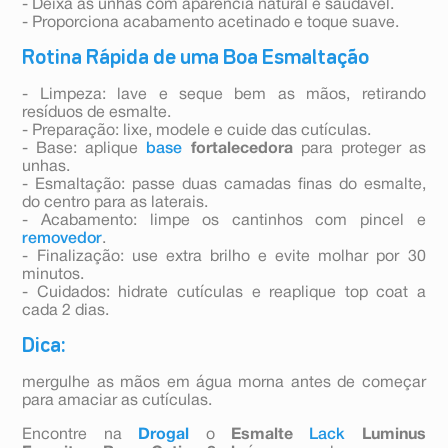
- Deixa as unhas com aparência natural e saudável.
- Proporciona acabamento acetinado e toque suave.
Rotina Rápida de uma Boa Esmaltação
- Limpeza: lave e seque bem as mãos, retirando
resíduos de esmalte.
- Preparação: lixe, modele e cuide das cutículas.
- Base: aplique
base
fortalecedora
para proteger as
unhas.
- Esmaltação: passe duas camadas finas do esmalte,
do centro para as laterais.
- Acabamento: limpe os cantinhos com pincel e
removedor
.
- Finalização: use extra brilho e evite molhar por 30
minutos.
- Cuidados: hidrate cutículas e reaplique top coat a
cada 2 dias.
Dica:
mergulhe as mãos em água morna antes de começar
para amaciar as cutículas.
Encontre na
Drogal
o
Esmalte
Lack
Luminus