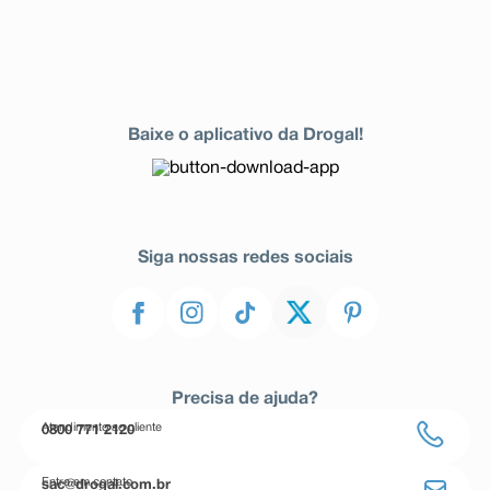
Baixe o aplicativo da Drogal!
Siga nossas redes sociais
Precisa de ajuda?
Atendimento ao cliente
0800 771 2120
Entre em contato
sac@drogal.com.br