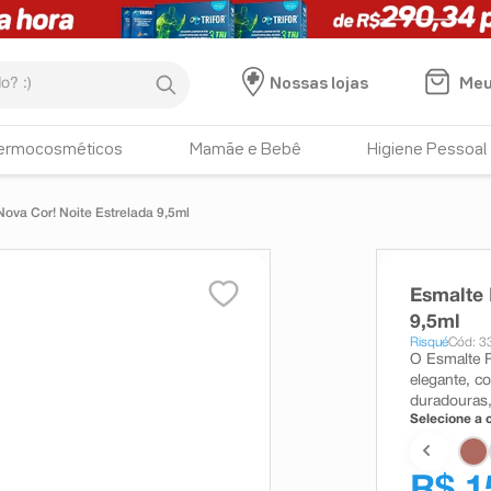
:)
Meu
Nossas lojas
ermocosméticos
Mamãe e Bebê
Higiene Pessoal
ova Cor! Noite Estrelada 9,5ml
Esmalte 
9,5ml
Risqué
Cód: 3
O Esmalte R
elegante, co
duradouras,
Selecione a c
R$ 1