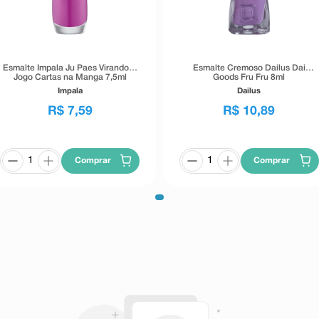
Esmalte Impala Ju Paes Virando O
Esmalte Cremoso Dailus Dai
Jogo Cartas na Manga 7,5ml
Goods Fru Fru 8ml
Impala
Dailus
R$
7
,
59
R$
10
,
89
Comprar
Comprar