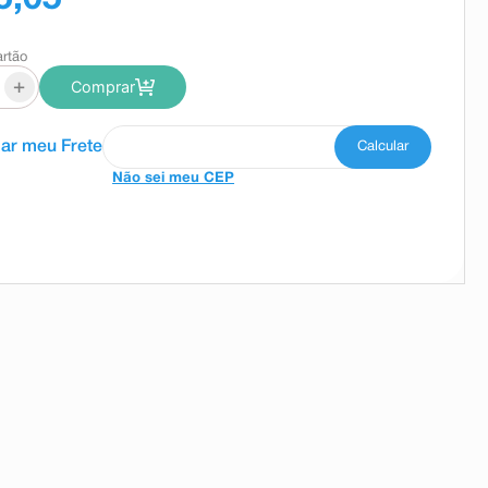
artão
+
Comprar
Não sei meu CEP