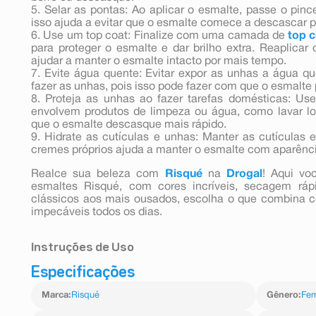
5. Selar as pontas: Ao aplicar o esmalte, passe o pi
isso ajuda a evitar que o esmalte comece a descascar p
6. Use um top coat: Finalize com uma camada de
top 
para proteger o esmalte e dar brilho extra. Reaplicar
ajudar a manter o esmalte intacto por mais tempo.
7. Evite água quente: Evitar expor as unhas a água q
fazer as unhas, pois isso pode fazer com que o esmalte
8. Proteja as unhas ao fazer tarefas domésticas: Use
envolvem produtos de limpeza ou água, como lavar lou
que o esmalte descasque mais rápido.
9. Hidrate as cutículas e unhas: Manter as cutículas 
cremes próprios ajuda a manter o esmalte com aparênci
Realce sua beleza com
Risqué
na
Drogal
! Aqui vo
esmaltes Risqué, com cores incríveis, secagem rápi
clássicos aos mais ousados, escolha o que combina c
impecáveis todos os dias.
Instruções de Uso
Especificações
Passo 1: Aplique o esmalte Noite Estrelada, garantindo c
Passo 2: Finalize com o Top Coat Diamond Gel, que 
Marca
:
Risqué
Gênero
:
Fem
duradouro e efeito gel.