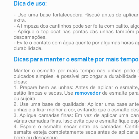
Dica de uso:
- Use uma base fortalecedora Risqué antes de aplicar
extra.
- A limpeza dos cantinhos pode ser feita com palito, al
- Aplique o top coat nas pontas das unhas também p
descamações.
- Evite o contato com água quente por algumas horas a
durabilidade.
Dicas para manter o esmalte por mais tempo
Manter o esmalte por mais tempo nas unhas pode 
cuidados simples, é possível prolongar a durabilidad
dicas:
1. Prepare bem as unhas: Antes de aplicar o esmalte,
estão limpas e secas. Use
removedor
de esmalte para
ou sujeira.
2. Use uma base de qualidade: Aplicar uma base ante
unhas e a fixar melhor a cor, evitando que o esmalte de
3. Aplique camadas finas: Em vez de aplicar uma ca
várias camadas finas. Isso evita que o esmalte fique e
4. Espere o esmalte secar entre as camadas: Certi
esmalte esteja completamente seca antes de aplicar a 
borre ou descasque.