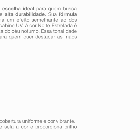
a
escolha ideal
para quem busca
e
alta durabilidade
. Sua
fórmula
na um efeito semelhante ao dos
abine UV. A cor Noite Estrelada é
za do céu noturno. Essa tonalidade
a para quem quer destacar as mãos
cobertura uniforme e cor vibrante.
e sela a cor e proporciona brilho