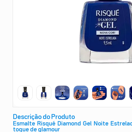
9
º
absorvente
10
º
shampoo
Descrição do Produto
Esmalte Risqué Diamond Gel Noite Estrelad
toque de glamour