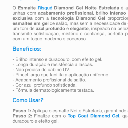
O
Esmalte
Risqué
Diamond Gel Noite Estrelada
é 
unhas com
acabamento profissional
,
brilho intenso
exclusiva
com a
tecnologia Diamond Gel
proporcio
esmaltes em gel
de salão, mas sem a necessidade de c
um tom de
azul profundo
e
elegante
, inspirado na bele
transmite sofisticação, mistério e confiança, perfeit
com um toque moderno e poderoso.
Benefícios:
- Brilho intenso e duradouro, com efeito gel.
- Longa duração e resistência a lascas.
- Não precisa de cabine UV.
- Pincel largo que facilita a aplicação uniforme.
- Acabamento profissional de salão.
- Cor azul profundo sofisticada.
- Fórmula dermatologicamente testada.
Como Usar?
Passo 1:
Aplique o esmalte Noite Estrelada, garantindo 
Passo 2:
Finalize com o
Top Coat Diamond Gel
, qu
duradouro e efeito gel.