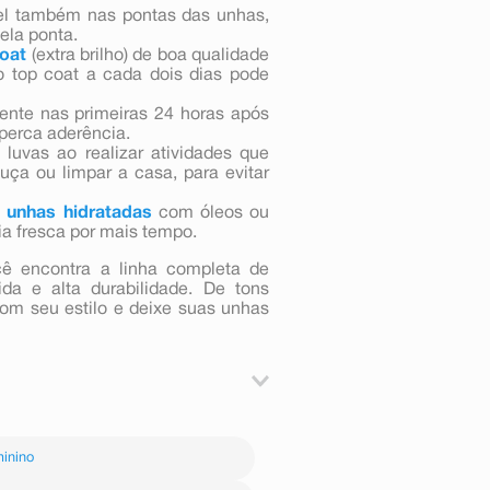
ncel também nas pontas das unhas,
ela ponta.
coat
(extra brilho) de boa qualidade
 o top coat a cada dois dias pode
uente nas primeiras 24 horas após
 perca aderência.
 luvas ao realizar atividades que
ça ou limpar a casa, para evitar
e
unhas hidratadas
com óleos ou
a fresca por mais tempo.
cê encontra a linha completa de
da e alta durabilidade. De tons
om seu estilo e deixe suas unhas
obertura uniforme e cor vibrante.
sela a cor e proporciona brilho
inino