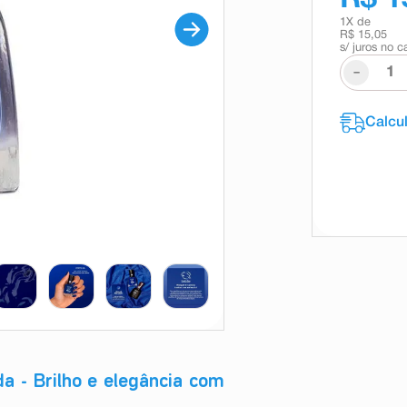
1
X de
R$ 15,05
s/ juros no c
-
a - Brilho e elegância com