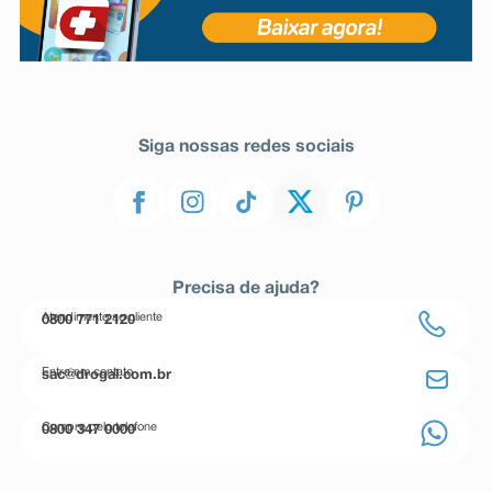
Siga nossas redes sociais
Precisa de ajuda?
Atendimento ao cliente
0800 771 2120
Entre em contato
sac@drogal.com.br
Compre pelo telefone
0800 347 0000