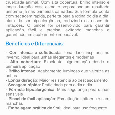
crueldade animal. Com alta cobertura, brilho intenso e
longa duração, esse esmalte proporciona um resultado
uniforme já nas primeiras camadas. Sua fórmula conta
com secagem rápida, perfeita para a rotina do dia a dia,
além de ser hipoalergênica, reduzindo os riscos de
irritações. O pincel foi desenvolvido para garantir
aplicação fácil e precisa, evitando manchas e
garantindo um acabamento impecável.
Benefícios e Diferenciais:
-
Cor intensa e sofisticada
: Tonalidade inspirada no
inverno, ideal para unhas elegantes e modernas
-
Alta cobertura
: Excelente pigmentação desde a
primeira aplicação
-
Brilho intenso
: Acabamento luminoso que valoriza as
unhas
-
Longa duração
: Maior resistência ao descascamento
-
Secagem rápida
: Praticidade para o dia a dia
-
Fórmula hipoalergênica
: Mais segurança para unhas
sensíveis
-
Pincel de fácil aplicação
: Esmaltação uniforme e sem
manchas
-
Embalagem prática de 9ml
: Ideal para uso frequente