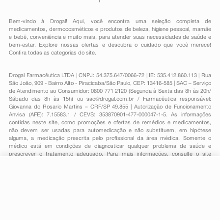
Bem-vindo à Drogal! Aqui, você encontra uma seleção completa de
medicamentos
,
dermocosméticos e produtos de beleza
,
higiene pessoal
,
mamãe
e bebê
,
conveniência
e muito mais, para atender suas necessidades de saúde e
bem-estar. Explore nossas ofertas e descubra o cuidado que você merece!
Confira todas as categorias do site.
Drogal Farmacêutica LTDA | CNPJ: 54.375.647/0066-72 | IE: 535.412.860.113 | Rua
São João, 909 - Bairro Alto - Piracicaba/São Paulo, CEP: 13416-585 | SAC – Serviço
de Atendimento ao Consumidor: 0800 771 2120 (Segunda à Sexta das 8h às 20h/
Sábado das 8h às 15h) ou
sac@drogal.com.br
/ Farmacêutica responsável:
Giovanna do Rosario Martins – CRF/SP 49.855 | Autorização de Funcionamento
Anvisa (AFE): 7.15583.1 / CEVS: 353870901-477-000047-1-5. As informações
contidas neste site, como promoções e ofertas de remédios e medicamentos,
não devem ser usadas para automedicação e não substituem, em hipótese
alguma, a medicação prescrita pelo profissional da área médica. Somente o
médico está em condições de diagnosticar qualquer problema de saúde e
prescrever o tratamento adequado. Para mais informações, consulte o site
Anvisa. As fotos contidas em nosso site são meramente ilustrativas. Promoções e
preços são válidos apenas para compras on-line, caso haja disponibilidade e
estão sujeitos a alterações no decorrer do dia. Todos os direitos reservados.
R$ 7,85
-
+
Comprar
Em
1
x
R$ 7,85
Powered by