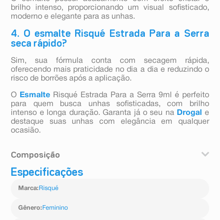
brilho intenso, proporcionando um visual sofisticado,
moderno e elegante para as unhas.
4. O esmalte Risqué Estrada Para a Serra
seca rápido?
Sim, sua fórmula conta com secagem rápida,
oferecendo mais praticidade no dia a dia e reduzindo o
risco de borrões após a aplicação.
O
Esmalte
Risqué Estrada Para a Serra 9ml é perfeito
para quem busca unhas sofisticadas, com brilho
intenso e longa duração. Garanta já o seu na
Drogal
e
destaque suas unhas com elegância em qualquer
ocasião.
Composição
Especificações
Nitrocelulose, Resinas sintéticas, Plastificantes,
Solventes orgânicos, Pigmentos e corantes
Marca
:
Risqué
Gênero
:
Feminino