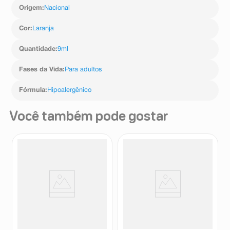
Origem
:
Nacional
Cor
:
Laranja
Quantidade
:
9ml
Fases da Vida
:
Para adultos
Fórmula
:
Hipoalergênico
Você também pode gostar
Esmalte Dailus Ultima
Esmalte Impala Ju Paes
Chamada Só Janela 8ml
Virando O Jogo Plot Twist
7,5ml
Dailus
Impala