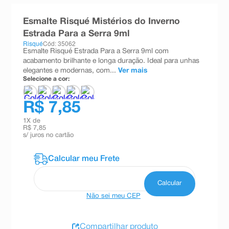
8
º
esmalte
Esmalte Risqué Mistérios do Inverno
9
º
absorvente
Estrada Para a Serra 9ml
Risqué
Cód: 35062
10
º
shampoo
Esmalte Risqué Estrada Para a Serra 9ml com
acabamento brilhante e longa duração. Ideal para unhas
elegantes e modernas, com...
Ver mais
Selecione a cor:
R$ 7,85
1
X de
R$ 7,85
s/ juros no cartão
Não sei meu CEP
Compartilhar produto