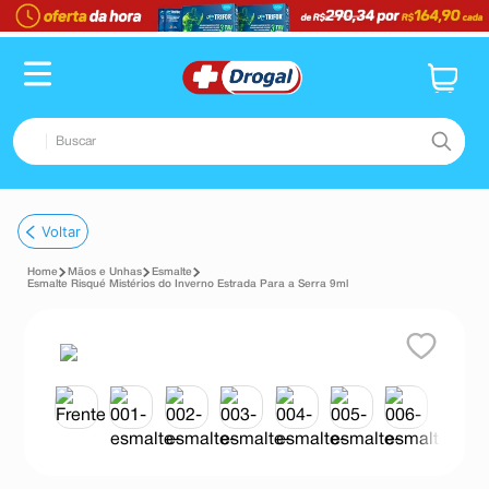
Buscar
TERMOS MAIS BUSCADOS
Voltar
1
º
fralda
Mãos e Unhas
Esmalte
2
º
dipirona
Esmalte Risqué Mistérios do Inverno Estrada Para a Serra 9ml
3
º
lenço umedecido
4
º
tadalafila
5
º
minoxidil
6
º
desodorante
7
º
teste gravidez