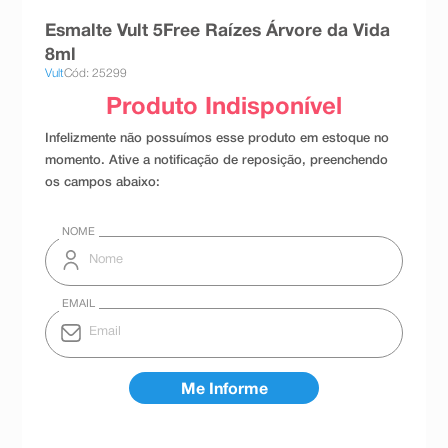
8
º
teste gravidez
Esmalte Vult 5Free Raízes Árvore da Vida
8ml
9
º
esmalte
Vult
Cód: 25299
10
º
absorvente