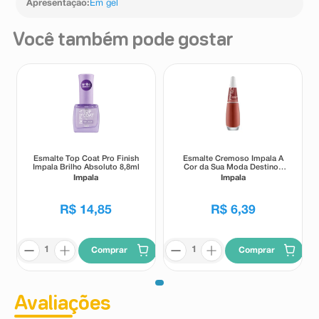
Apresentação
:
Em gel
Você também pode gostar
Esmalte Top Coat Pro Finish
Esmalte Cremoso Impala A
Impala Brilho Absoluto 8,8ml
Cor da Sua Moda Destinos
7,5ml
Impala
Impala
R$
14
,
85
R$
6
,
39
Comprar
Comprar
Avaliações