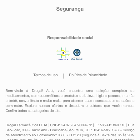
Segurança
Responsabilidade social
Termos de uso
Política de Privacidade
Bem-vindo à Drogal! Aqui, você encontra uma seleção completa de
medicamentos
,
dermocosméticos e produtos de beleza
,
higiene pessoal
,
mamãe
e bebê
,
conveniência
e muito mais, para atender suas necessidades de saúde e
bem-estar. Explore nossas ofertas e descubra o cuidado que você merece!
Confira todas as categorias do site.
Drogal Farmacêutica LTDA | CNPJ: 54.375.647/0066-72 | IE: 535.412.860.113 | Rua
São João, 909 - Bairro Alto - Piracicaba/São Paulo, CEP: 13416-585 | SAC – Serviço
de Atendimento ao Consumidor: 0800 771 2120 (Segunda à Sexta das 8h às 20h/