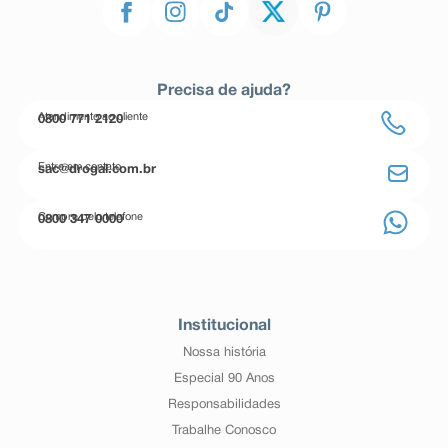
Precisa de ajuda?
Atendimento ao cliente
0800 771 2120
Entre em contato
sac@drogal.com.br
Compre pelo telefone
0800 347 0000
Institucional
Nossa história
Especial 90 Anos
Responsabilidades
Trabalhe Conosco