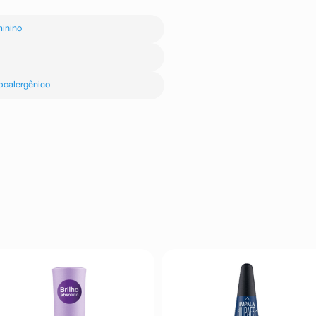
inino
poalergênico