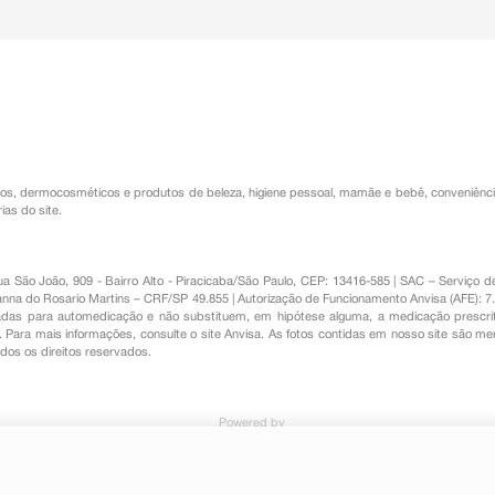
os
,
dermocosméticos e produtos de beleza
,
higiene pessoal
,
mamãe e bebê
,
conveniênc
ias do site.
Rua São João, 909 - Bairro Alto - Piracicaba/São Paulo, CEP: 13416-585 | SAC – Serviç
nna do Rosario Martins – CRF/SP 49.855 | Autorização de Funcionamento Anvisa (AFE): 7
s para automedicação e não substituem, em hipótese alguma, a medicação prescrit
Para mais informações, consulte o site Anvisa. As fotos contidas em nosso site são m
Todos os direitos reservados.
Powered by
s Místicos 8ml