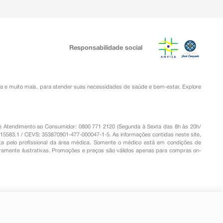
Responsabilidade social
ia
e muito mais, para atender suas necessidades de saúde e bem-estar. Explore
o de Atendimento ao Consumidor: 0800 771 2120 (Segunda à Sexta das 8h às 20h/
.15583.1 / CEVS: 353870901-477-000047-1-5. As informações contidas neste site,
a pelo profissional da área médica. Somente o médico está em condições de
eramente ilustrativas. Promoções e preços são válidos apenas para compras on-
-
+
Comprar