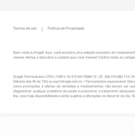
Termos de uso
Política de Privacidade
Bem-vindo à Drogal! Aqui, você encontra uma seleção completa de
medicament
nossas ofertas e descubra o cuidado que você merece!
Confira todas as categor
Drogal Farmacêutica LTDA | CNPJ: 54.375.647/0066-72 | IE: 535.412.860.113 | 
Sábado das 8h às 15h) ou
sac@drogal.com.br
/ Farmacêutica responsável: Giova
como promoções e ofertas de remédios e medicamentos, não devem ser usada
diagnosticar qualquer problema de saúde e prescrever o tratamento adequado. 
line, caso haja disponibilidade e estão sujeitos a alterações no decorrer do dia. 
Esmalte Vult 5Free Raízes Rituai