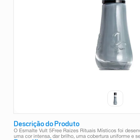
9
º
teste gravidez
10
º
esmalte
Descrição do Produto
O Esmalte Vult 5Free Raizes Rituais Místicos foi desen
uma cor intensa, dar brilho, uma cobertura uniforme e 