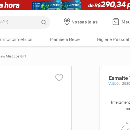
:)
Meu
Nossas lojas
ermocosméticos
Mamãe e Bebê
Higiene Pessoal
uais Místicos 8ml
Esmalte 
Vult
Cód: 253