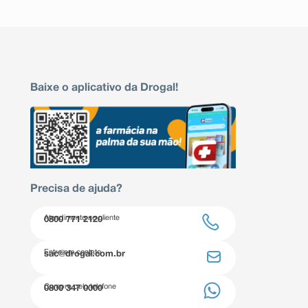
Baixe o aplicativo da Drogal!
Precisa de ajuda?
Atendimento ao cliente
0800 771 2120
Entre em contato
sac@drogal.com.br
Compre pelo telefone
0800 347 0000