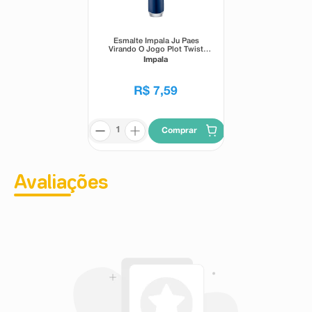
Esmalte Impala Ju Paes
Virando O Jogo Plot Twist
7,5ml
Impala
R$
7
,
59
Comprar
Avaliações