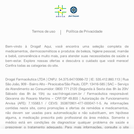
Termos de uso
Política de Privacidade
Bem-vindo à Drogal! Aqui, você encontra uma seleção completa de
medicamentos
,
dermocosméticos e produtos de beleza
,
higiene pessoal
,
mamãe
e bebê
,
conveniência
e muito mais, para atender suas necessidades de saúde e
bem-estar. Explore nossas ofertas e descubra o cuidado que você merece!
Confira todas as categorias do site.
Drogal Farmacêutica LTDA | CNPJ: 54.375.647/0066-72 | IE: 535.412.860.113 | Rua
São João, 909 - Bairro Alto - Piracicaba/São Paulo, CEP: 13416-585 | SAC – Serviço
de Atendimento ao Consumidor: 0800 771 2120 (Segunda à Sexta das 8h às 20h/
Sábado das 8h às 15h) ou
sac@drogal.com.br
/ Farmacêutica responsável:
Giovanna do Rosario Martins – CRF/SP 49.855 | Autorização de Funcionamento
Anvisa (AFE): 7.15583.1 / CEVS: 353870901-477-000047-1-5. As informações
contidas neste site, como promoções e ofertas de remédios e medicamentos,
não devem ser usadas para automedicação e não substituem, em hipótese
alguma, a medicação prescrita pelo profissional da área médica. Somente o
médico está em condições de diagnosticar qualquer problema de saúde e
prescrever o tratamento adequado. Para mais informações, consulte o site
Anvisa. As fotos contidas em nosso site são meramente ilustrativas. Promoções e