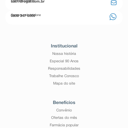
Entre em contato
sac@drogal.com.br
Compre pelo telefone
0800 347 0000
Institucional
Nossa história
Especial 90 Anos
Responsabilidades
Trabalhe Conosco
Mapa do site
Benefícios
Convênio
Ofertas do mês
Farmácia popular