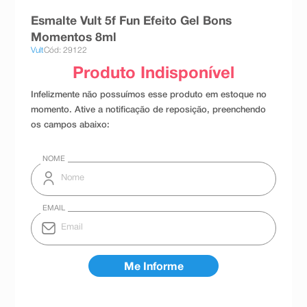
8
º
absorvente
Esmalte Vult 5f Fun Efeito Gel Bons
Momentos 8ml
9
º
teste gravidez
Vult
Cód: 29122
10
º
esmalte