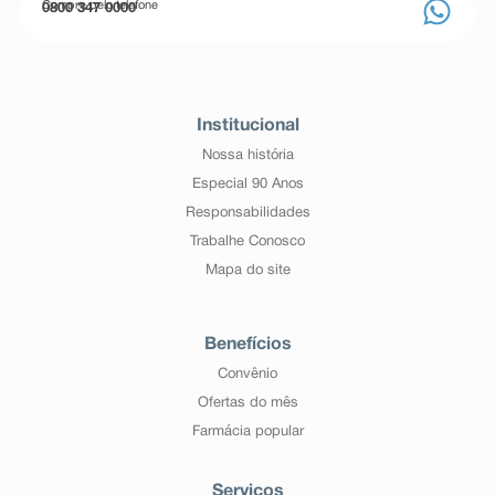
Compre pelo telefone
0800 347 0000
Institucional
Nossa história
Especial 90 Anos
Responsabilidades
Trabalhe Conosco
Mapa do site
Benefícios
Convênio
Ofertas do mês
Farmácia popular
Serviços