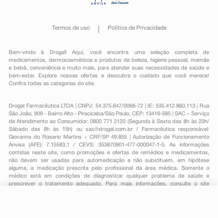
Termos de uso
Política de Privacidade
Bem-vindo à Drogal! Aqui, você encontra uma seleção completa de
medicamentos
,
dermocosméticos e produtos de beleza
,
higiene pessoal
,
mamãe
e bebê
,
conveniência
e muito mais, para atender suas necessidades de saúde e
bem-estar. Explore nossas ofertas e descubra o cuidado que você merece!
Confira todas as categorias do site.
Drogal Farmacêutica LTDA | CNPJ: 54.375.647/0066-72 | IE: 535.412.860.113 | Rua
São João, 909 - Bairro Alto - Piracicaba/São Paulo, CEP: 13416-585 | SAC – Serviço
de Atendimento ao Consumidor: 0800 771 2120 (Segunda à Sexta das 8h às 20h/
Sábado das 8h às 15h) ou
sac@drogal.com.br
/ Farmacêutica responsável:
Giovanna do Rosario Martins – CRF/SP 49.855 | Autorização de Funcionamento
Anvisa (AFE): 7.15583.1 / CEVS: 353870901-477-000047-1-5. As informações
contidas neste site, como promoções e ofertas de remédios e medicamentos,
não devem ser usadas para automedicação e não substituem, em hipótese
alguma, a medicação prescrita pelo profissional da área médica. Somente o
médico está em condições de diagnosticar qualquer problema de saúde e
prescrever o tratamento adequado. Para mais informações, consulte o site
Anvisa. As fotos contidas em nosso site são meramente ilustrativas. Promoções e
preços são válidos apenas para compras on-line, caso haja disponibilidade e
estão sujeitos a alterações no decorrer do dia. Todos os direitos reservados.
-
+
Comprar