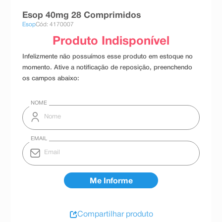
8
º
teste gravidez
Esop 40mg 28 Comprimidos
Esop
Cód: 4170007
9
º
absorvente
10
º
shampoo
Compartilhar produto