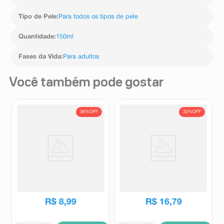
Limonene, Hexyl Cinnamal, Hydroxycitronellal,
Hydroxyisohexyl 3-Cyclohexenecarboxaldehyde,
Tipo de Pele
:
Para todos os tipos de pele
Isoeugenol, Linalool, Butane, Propane, Isobutane.
Quantidade
:
150ml
Fases da Vida
:
Para adultos
Você também pode gostar
36%
OFF
32%
OFF
Creme de Barbear Bozzano
Espuma de Barbear Gillette
Pele Sensível 65g
Prestobarba Senstive para
Pele Sensível 155ml
Bozzano
Gillette
R$
13
,
99
R$
24
,
55
R$
8
,
99
R$
16
,
79