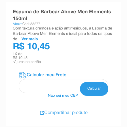
8
º
teste gravidez
Espuma de Barbear Above Men Elements
9
º
esmalte
150ml
Above
Cód: 33277
10
º
absorvente
Com textura cremosa e ação antirresíduos, a Espuma de
Barbear Above Men Elements é ideal para todos os tipos
de...
Ver mais
R$ 10,45
1
X de
R$ 10,45
s/ juros no cartão
Não sei meu CEP
Compartilhar produto