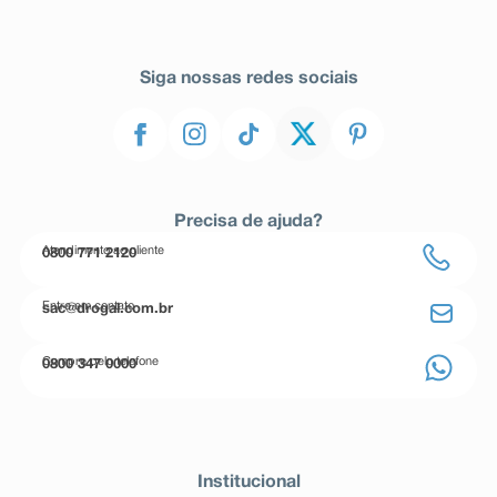
Siga nossas redes sociais
Precisa de ajuda?
Atendimento ao cliente
0800 771 2120
Entre em contato
sac@drogal.com.br
Compre pelo telefone
0800 347 0000
Institucional