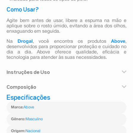
Como Usar?
Agite bem antes de usar, libere a espuma na mão e
aplique sobre o rosto úmido, evitando a área dos olhos,
enxaguando em seguida.
Na
Drogal
, você encontra os produtos
Above
,
desenvolvidos para proporcionar proteção e cuidado no
dia a dia. Above oferece qualidade, eficácia e
tecnologia para atender às suas necessidades.
Instruções de Uso
Agite bem antes de usar, libere a espuma na mão e
Composição
aplique sobre o rosto úmido, evitando a área dos olhos,
enxaguando em seguida.
Especificações
Aqua, Glycerin, Hydroxyethylcellulose, PEG-12
Dimethicone, Menthol, Sorbitol, Sodium Benzoate,
Marca
:
Above
Triethanolamine, Ceteareth-20, Polysorbate 20, PEG-
14m, Aloe Vera Callus Extract, Allantoin, Cetearyl
Alcohol, Stearic Acid, Persea Gratissima Oil, Sodium
Gênero
:
Masculino
Lauryl Sulfate, Lanolin, Parfum, Butylphenyl
Methylpropional, Alpha-Isomethyl Ionone, Coumarin, D-
Origem
:
Nacional