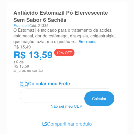
8
º
absorvente
Antiácido Estomazil Pó Efervescente
9
º
teste gravidez
Sem Sabor 6 Sachês
Estomazil
Cód: 21335
10
º
esmalte
O Estomazil é indicado para o tratamento da acidez
estomacal, dor de estômago, dispepsia, epigastralgia,
queimação, azia, má digestão e...
Ver mais
R$ 15,49
R$ 13,59
12
% OFF
1
X de
R$ 13,59
s/ juros no cartão
Não sei meu CEP
Compartilhar produto