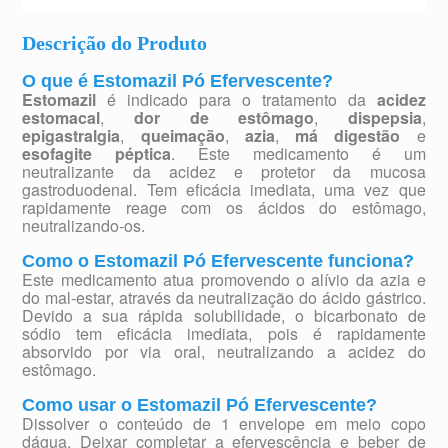
Descrição do Produto
O que é Estomazil Pó Efervescente?
Estomazil
é indicado para o tratamento da
acidez
estomacal
,
dor de estômago
,
dispepsia
,
epigastralgia
,
queimação
,
azia
,
má digestão
e
esofagite péptica
. Este medicamento é um
neutralizante da acidez e protetor da mucosa
gastroduodenal. Tem eficácia imediata, uma vez que
rapidamente reage com os ácidos do estômago,
neutralizando-os.
Como o Estomazil Pó Efervescente funciona?
Este medicamento atua promovendo o alívio da azia e
do mal-estar, através da neutralização do ácido gástrico.
Devido a sua rápida solubilidade, o bicarbonato de
sódio tem eficácia imediata, pois é rapidamente
absorvido por via oral, neutralizando a acidez do
estômago.
Como usar o Estomazil Pó Efervescente?
Dissolver o conteúdo de 1 envelope em meio copo
dágua. Deixar completar a efervescência e beber de