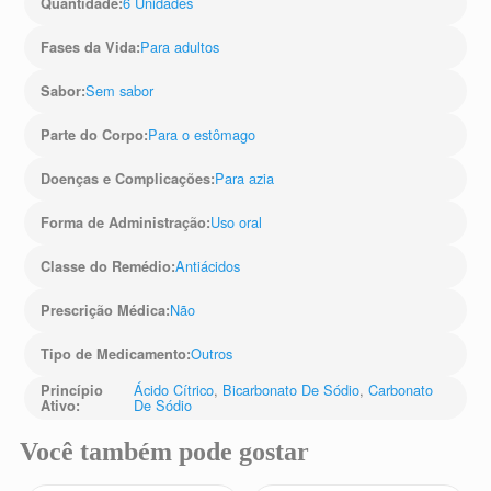
desidratação, retenção de sódio, hipersecreção gástrica,
6 Unidades
Quantidade
:
rebote ácido (reincidência do incômodo), flatulência
(gases), distensão gástrica (soluço; refluxo), cólicas
Para adultos
Fases da Vida
:
abdominais, náuseas, vômitos; constipação (prisão de
ventre) ou diarreia
Sem sabor
Sabor
:
Para o estômago
Parte do Corpo
:
Para azia
Doenças e Complicações
:
Uso oral
Forma de Administração
:
Antiácidos
Classe do Remédio
:
Não
Prescrição Médica
:
Outros
Tipo de Medicamento
:
Ácido Cítrico
,
Bicarbonato De Sódio
,
Carbonato
Princípio
De Sódio
Ativo
:
Você também pode gostar