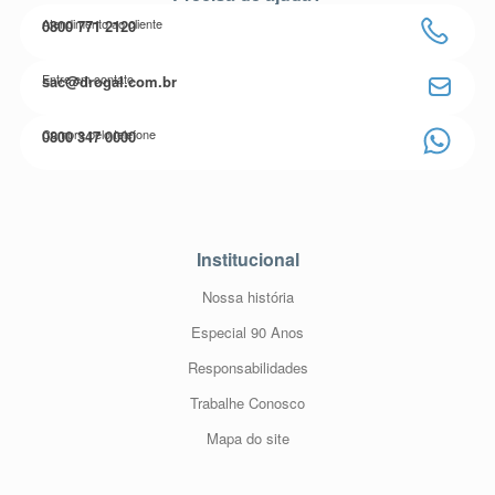
Atendimento ao cliente
0800 771 2120
Entre em contato
sac@drogal.com.br
Compre pelo telefone
0800 347 0000
Institucional
Nossa história
Especial 90 Anos
Responsabilidades
Trabalhe Conosco
Mapa do site