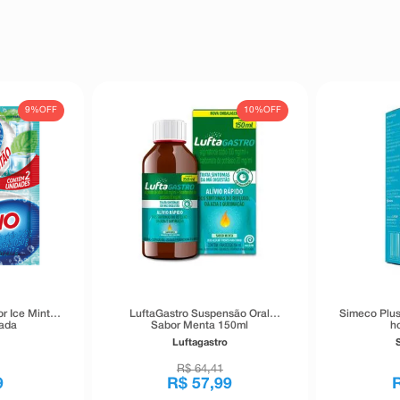
9%
OFF
10%
OFF
r Ice Mint 2
LuftaGastro Suspensão Oral
Simeco Plus
ada
Sabor Menta 150ml
h
Luftagastro
R$
64
,
41
9
R$
57
,
99