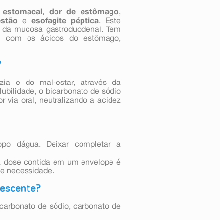
 estomacal
,
dor de estômago
,
stão
e
esofagite péptica
. Este
r da mucosa gastroduodenal. Tem
ge com os ácidos do estômago,
?
ia e do mal-estar, através da
lubilidade, o bicarbonato de sódio
r via oral, neutralizando a acidez
po dágua. Deixar completar a
 a dose contida em um envelope é
de necessidade.
rvescente?
icarbonato de sódio, carbonato de