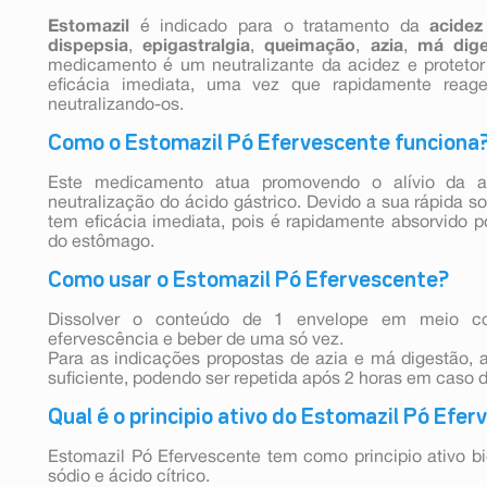
Estomazil
é indicado para o tratamento da
acidez
dispepsia
,
epigastralgia
,
queimação
,
azia
,
má dige
medicamento é um neutralizante da acidez e proteto
eficácia imediata, uma vez que rapidamente rea
neutralizando-os.
Como o Estomazil Pó Efervescente funciona
Este medicamento atua promovendo o alívio da az
neutralização do ácido gástrico. Devido a sua rápida so
tem eficácia imediata, pois é rapidamente absorvido po
do estômago.
Como usar o Estomazil Pó Efervescente?
Dissolver o conteúdo de 1 envelope em meio co
efervescência e beber de uma só vez.
Para as indicações propostas de azia e má digestão,
suficiente, podendo ser repetida após 2 horas em caso 
Qual é o principio ativo do Estomazil Pó Efe
Estomazil Pó Efervescente tem como principio ativo b
sódio e ácido cítrico.