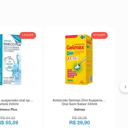
14%
OFF
21%
OFF
An
S
 suspensão oral sabor
Antiácido Gelmax Dim Suspensão
ortelã 240ml
Oral Sem Sabor 240ml
Simeco Plus
Gelmax
R$
64
,
52
R$
38
,
08
R$
55
,
59
R$
29
,
90