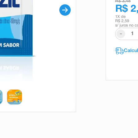
R$ 3,48
R$ 2
1
X de
R$ 2,59
s/ juros no c
-