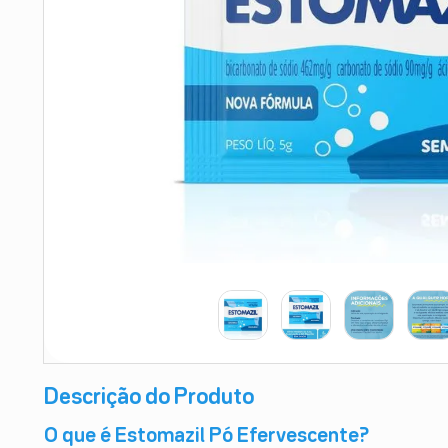
9
º
esmalte
10
º
absorvente
Descrição do Produto
O que é Estomazil Pó Efervescente?