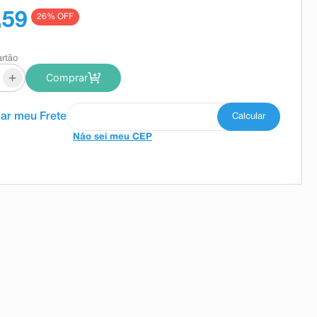
,59
26
% OFF
artão
+
Comprar
Não sei meu CEP