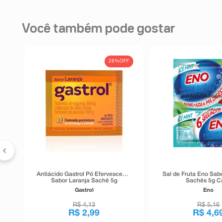
Você também pode gostar
FF
28%
OFF
Antiácido Gastrol Pó Efervescente
Sal de Fruta Eno Sabo
Sabor Laranja Sachê 5g
Sachês 5g C
Gastrol
Eno
R$
4
,
13
R$
5
,
16
R$
2
,
99
R$
4
,
6