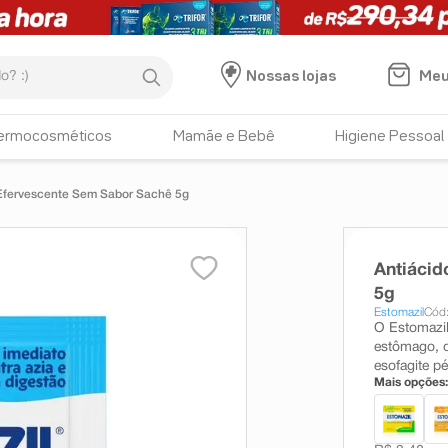
:)
Meu
Nossas lojas
ermocosméticos
Mamãe e Bebê
Higiene Pessoal
 Efervescente Sem Sabor Sachê 5g
Antiácid
5g
Estomazil
Cód
O Estomazil
estômago, d
esofagite pé
Mais opções: