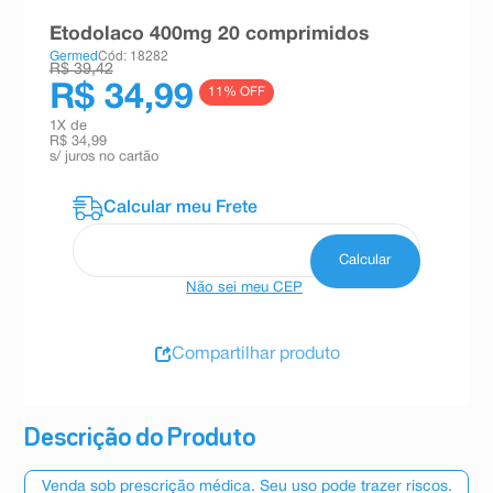
8
º
teste gravidez
Etodolaco 400mg 20 comprimidos
Germed
Cód: 18282
9
º
esmalte
R$ 39,42
R$ 34,99
11
% OFF
10
º
absorvente
1
X de
R$ 34,99
s/ juros no cartão
Não sei meu CEP
Compartilhar produto
Descrição do Produto
Venda sob prescrição médica. Seu uso pode trazer riscos.