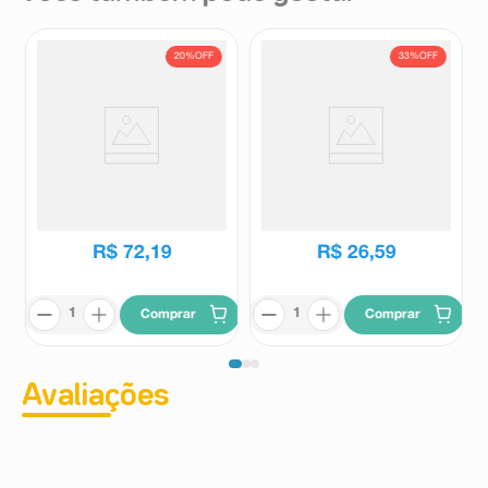
20%
OFF
33%
OFF
Neo B 30 Comprimidos
Cetoprofeno - EMS 50mg
Revestidos
caixa com 24 cápsulas
Neo B
EMS
R$
90
,
37
R$
39
,
85
R$
72
,
19
R$
26
,
59
Comprar
Comprar
Avaliações