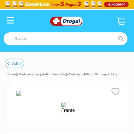
Buscar
TERMOS MAIS BUSCADOS
Voltar
1
º
fralda
Medicamentos
Anti-Inflamatório
Etodolaco 400mg 20 comprimidos
2
º
pampers confort sec max
3
º
dipirona
4
º
lenço umedecido
5
º
tadalafila
6
º
minoxidil
7
º
desodorante