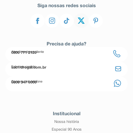
Siga nossas redes sociais
Precisa de ajuda?
Atendimento ao cliente
0800 771 2120
Entre em contato
sac@drogal.com.br
Compre pelo telefone
0800 347 0000
Institucional
Nossa história
Especial 90 Anos