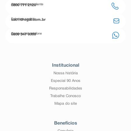
Atendimento ao cliente
0800 771 2120
Entre em contato
sac@drogal.com.br
Compre pelo telefone
0800 347 0000
Institucional
Nossa história
Especial 90 Anos
Responsabilidades
Trabalhe Conosco
Mapa do site
Benefícios