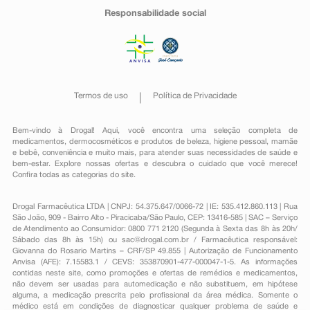
Responsabilidade social
Termos de uso
Política de Privacidade
Bem-vindo à Drogal! Aqui, você encontra uma seleção completa de
medicamentos
,
dermocosméticos e produtos de beleza
,
higiene pessoal
,
mamãe
e bebê
,
conveniência
e muito mais, para atender suas necessidades de saúde e
bem-estar. Explore nossas ofertas e descubra o cuidado que você merece!
Confira todas as categorias do site.
Drogal Farmacêutica LTDA | CNPJ: 54.375.647/0066-72 | IE: 535.412.860.113 | Rua
São João, 909 - Bairro Alto - Piracicaba/São Paulo, CEP: 13416-585 | SAC – Serviço
de Atendimento ao Consumidor: 0800 771 2120 (Segunda à Sexta das 8h às 20h/
Sábado das 8h às 15h) ou
sac@drogal.com.br
/ Farmacêutica responsável:
Giovanna do Rosario Martins – CRF/SP 49.855 | Autorização de Funcionamento
Anvisa (AFE): 7.15583.1 / CEVS: 353870901-477-000047-1-5. As informações
contidas neste site, como promoções e ofertas de remédios e medicamentos,
não devem ser usadas para automedicação e não substituem, em hipótese
alguma, a medicação prescrita pelo profissional da área médica. Somente o
médico está em condições de diagnosticar qualquer problema de saúde e