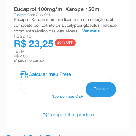
8
º
teste gravidez
Eucaprol 100mg/ml Xarope 150ml
Eucaprol
Cód: 7120001
9
º
esmalte
Eucaprol Xarope é um medicamento em solução oral
composto por Extrato de Eucalyptus globulus indicado
10
º
absorvente
como antisséptico das vias aéreas...
Ver mais
R$ 29,16
R$ 23,25
20
% OFF
1
X de
R$ 23,25
s/ juros no cartão
Não sei meu CEP
Compartilhar produto