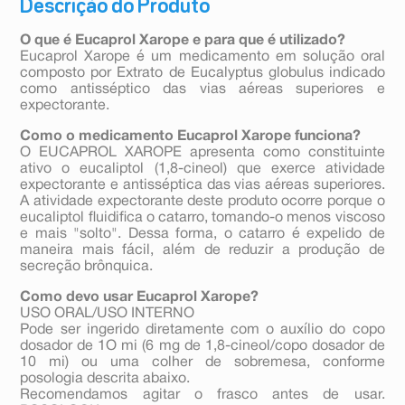
Descrição do Produto
O que é Eucaprol Xarope e para que é utilizado?
Eucaprol Xarope é um medicamento em solução oral
composto por Extrato de Eucalyptus globulus indicado
como antisséptico das vias aéreas superiores e
expectorante.
Como o medicamento Eucaprol Xarope funciona?
O EUCAPROL XAROPE apresenta como constituinte
ativo o eucaliptol (1,8-cineol) que exerce atividade
expectorante e antisséptica das vias aéreas superiores.
A atividade expectorante deste produto ocorre porque o
eucaliptol fluidifica o catarro, tomando-o menos viscoso
e mais "solto". Dessa forma, o catarro é expelido de
maneira mais fácil, além de reduzir a produção de
secreção brônquica.
Como devo usar Eucaprol Xarope?
USO ORAL/USO INTERNO
Pode ser ingerido diretamente com o auxílio do copo
dosador de 1O mi (6 mg de 1,8-cineol/copo dosador de
10 mi) ou uma colher de sobremesa, conforme
posologia descrita abaixo.
Recomendamos agitar o frasco antes de usar.