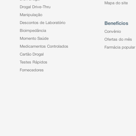
erações do sono (sonhos vívidos,
Mapa do site
de cabeça, náusea, suor aumentado
Drogal Drive-Thru
mores, confusão ou desorientação,
Manipulação
es visuais e palpitações.
os horários, as doses e a duração
Descontos de Laboratório
Benefícios
Bioimpedância
Convênio
eu médico.
Momento Saúde
Ofertas do mês
Medicamentos Controlados
Farmácia popular
Cartão Drogal
Testes Rápidos
Fornecedores