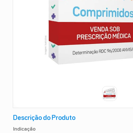
9
º
esmalte
10
º
absorvente
Descrição do Produto
Indicação