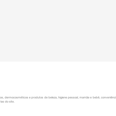
os
,
dermocosméticos e produtos de beleza
,
higiene pessoal
,
mamãe e bebê
,
conveniênc
ias do site.