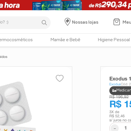
:)
Meu
Nossas lojas
ermocosméticos
Mamãe e Bebê
Higiene Pessoal
idos
Exodus 
Exodus
Cód: 
Medicam
R$ 196,92
R$ 1
3
X de
R$ 52,46
s/ juros no c
-