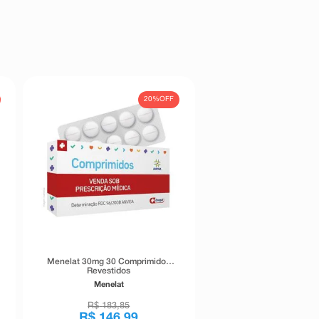
20%
OFF
Menelat 30mg 30 Comprimidos
Revestidos
Menelat
R$
183
,
85
R$
146
,
99