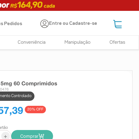
Entre ou Cadastre-se
s Pedidos
Conveniência
Manipulação
Ofertas
15mg 60 Comprimidos
20476
ento Controlado
57,39
20
% OFF
artão
+
Comprar