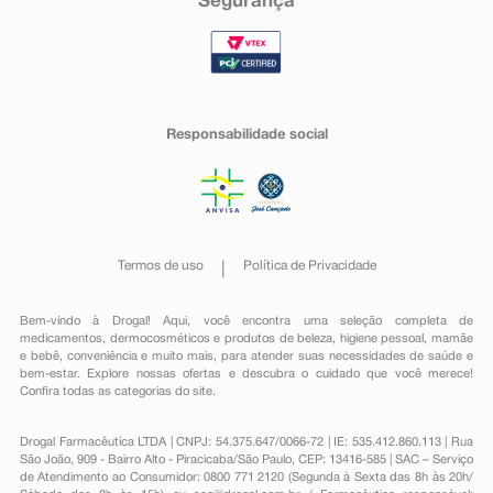
Segurança
Responsabilidade social
Termos de uso
Política de Privacidade
Bem-vindo à Drogal! Aqui, você encontra uma seleção completa de
medicamentos
,
dermocosméticos e produtos de beleza
,
higiene pessoal
,
mamãe
e bebê
,
conveniência
e muito mais, para atender suas necessidades de saúde e
bem-estar. Explore nossas ofertas e descubra o cuidado que você merece!
Confira todas as categorias do site.
Drogal Farmacêutica LTDA | CNPJ: 54.375.647/0066-72 | IE: 535.412.860.113 | Rua
São João, 909 - Bairro Alto - Piracicaba/São Paulo, CEP: 13416-585 | SAC – Serviço
de Atendimento ao Consumidor: 0800 771 2120 (Segunda à Sexta das 8h às 20h/