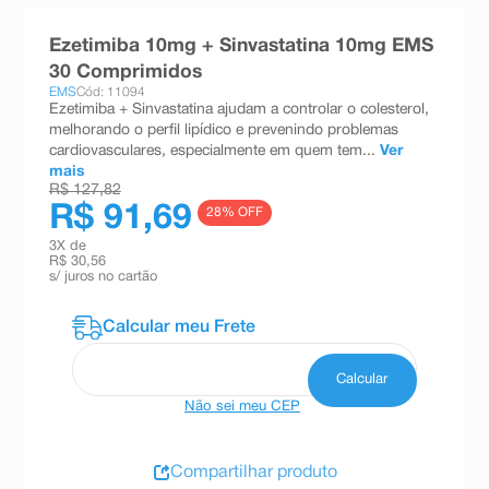
8
º
teste gravidez
Ezetimiba 10mg + Sinvastatina 10mg EMS
9
º
esmalte
30 Comprimidos
EMS
Cód: 11094
10
º
absorvente
Ezetimiba + Sinvastatina ajudam a controlar o colesterol,
melhorando o perfil lipídico e prevenindo problemas
cardiovasculares, especialmente em quem tem...
Ver
mais
R$ 127,82
R$ 91,69
28
% OFF
3
X de
R$ 30,56
s/ juros no cartão
Não sei meu CEP
Compartilhar produto