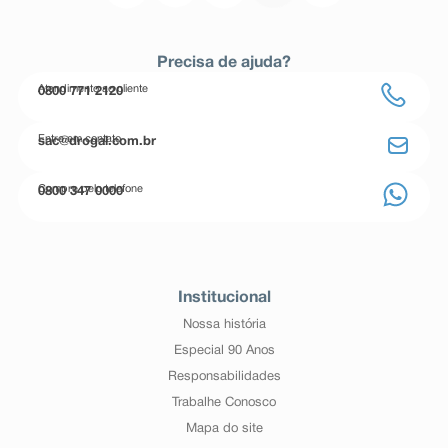
Precisa de ajuda?
Atendimento ao cliente
0800 771 2120
Entre em contato
sac@drogal.com.br
Compre pelo telefone
0800 347 0000
Institucional
Nossa história
Especial 90 Anos
Responsabilidades
Trabalhe Conosco
Mapa do site