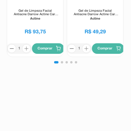
Gel de Limpeza Facial
Gel de Limpeza Facial
Antiacne Darrow Actine Care
Antiacne Darrow Actine Care
Alta Tolerância 400g
Alta Tolerância 140g
Actine
Actine
R$
93
,
75
R$
49
,
29
Comprar
Comprar