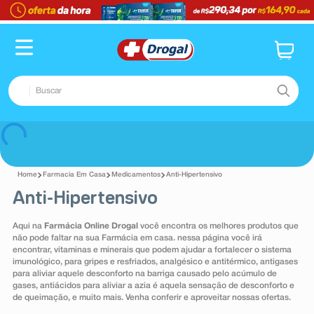
TERMOS MAIS BUSCADOS
1
º
fralda
2
º
dipirona
Buscar
3
º
lenço umedecido
4
º
tadalafila
TERMOS MAIS BUSCADOS
Voltar
5
º
minoxidil
1
º
fralda
6
º
desodorante
Farmacia Em Casa
Medicamentos
Anti-Hipertensivo
2
º
dipirona
Anti-Hipertensivo
7
º
esmalte
3
º
lenço umedecido
8
º
teste gravidez
Aqui na
Farmácia Online Drogal
você encontra os melhores produtos que
4
º
tadalafila
não pode faltar na sua Farmácia em casa. nessa página você irá
9
º
absorvente
encontrar, vitaminas e minerais que podem ajudar a fortalecer o sistema
5
º
minoxidil
imunológico, para gripes e resfriados, analgésico e antitérmico, antigases
10
º
shampoo
para aliviar aquele desconforto na barriga causado pelo acúmulo de
6
º
desodorante
gases, antiácidos para aliviar a azia é aquela sensação de desconforto e
de queimação, e muito mais. Venha conferir e aproveitar nossas ofertas.
7
º
esmalte