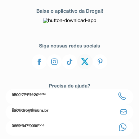
Baixe o aplicativo da Drogal!
Siga nossas redes sociais
Precisa de ajuda?
Atendimento ao cliente
0800 771 2120
Entre em contato
sac@drogal.com.br
Compre pelo telefone
0800 347 0000