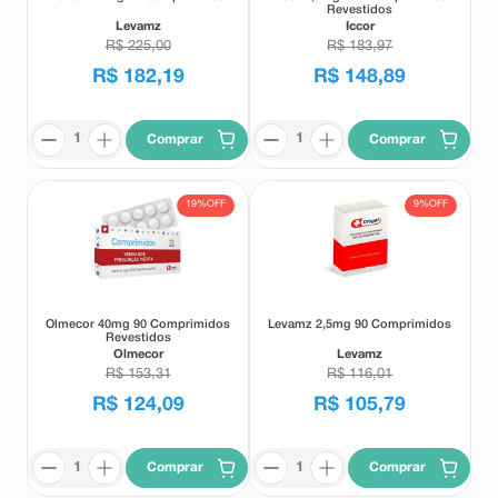
Revestidos
Levamz
Iccor
R$
225
,
00
R$
183
,
97
R$
182
,
19
R$
148
,
89
Comprar
Comprar
19%
OFF
9%
OFF
Olmecor 40mg 90 Comprimidos
Levamz 2,5mg 90 Comprimidos
Revestidos
Olmecor
Levamz
R$
153
,
31
R$
116
,
01
R$
124
,
09
R$
105
,
79
Comprar
Comprar