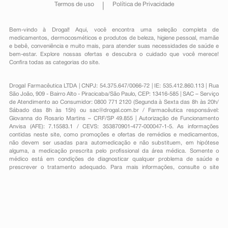
Termos de uso
Política de Privacidade
Bem-vindo à Drogal! Aqui, você encontra uma seleção completa de
medicamentos
,
dermocosméticos e produtos de beleza
,
higiene pessoal
,
mamãe
e bebê
,
conveniência
e muito mais, para atender suas necessidades de saúde e
bem-estar. Explore nossas ofertas e descubra o cuidado que você merece!
Confira todas as categorias do site.
Drogal Farmacêutica LTDA | CNPJ: 54.375.647/0066-72 | IE: 535.412.860.113 | Rua
São João, 909 - Bairro Alto - Piracicaba/São Paulo, CEP: 13416-585 | SAC – Serviço
de Atendimento ao Consumidor: 0800 771 2120 (Segunda à Sexta das 8h às 20h/
Sábado das 8h às 15h) ou
sac@drogal.com.br
/ Farmacêutica responsável:
Giovanna do Rosario Martins – CRF/SP 49.855 | Autorização de Funcionamento
Anvisa (AFE): 7.15583.1 / CEVS: 353870901-477-000047-1-5. As informações
contidas neste site, como promoções e ofertas de remédios e medicamentos,
não devem ser usadas para automedicação e não substituem, em hipótese
alguma, a medicação prescrita pelo profissional da área médica. Somente o
médico está em condições de diagnosticar qualquer problema de saúde e
prescrever o tratamento adequado. Para mais informações, consulte o site
Anvisa. As fotos contidas em nosso site são meramente ilustrativas. Promoções e
preços são válidos apenas para compras on-line, caso haja disponibilidade e
estão sujeitos a alterações no decorrer do dia. Todos os direitos reservados.
Powered by