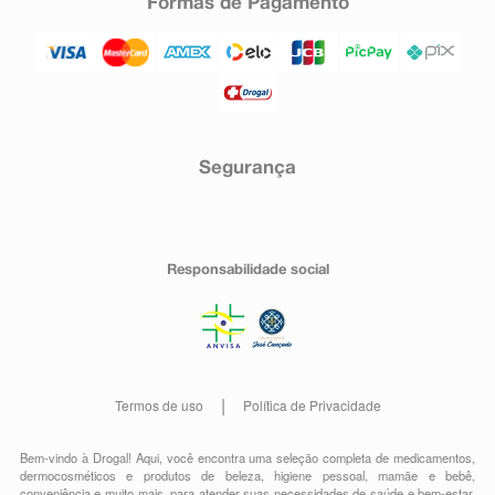
Formas de Pagamento
Segurança
Responsabilidade social
Termos de uso
Política de Privacidade
Bem-vindo à Drogal! Aqui, você encontra uma seleção completa de
medicamentos
,
dermocosméticos e produtos de beleza
,
higiene pessoal
,
mamãe e bebê
,
conveniência
e muito mais, para atender suas necessidades de saúde e bem-estar.