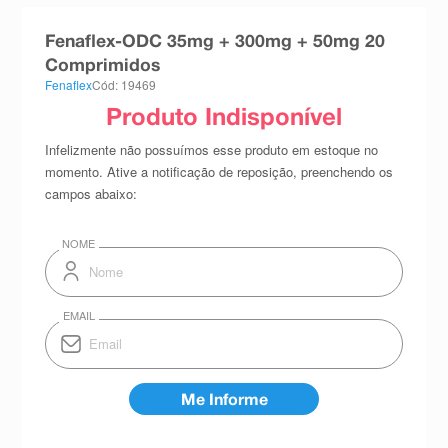
8
º
absorvente
Fenaflex-ODC 35mg + 300mg + 50mg 20
9
º
teste gravidez
Comprimidos
Fenaflex
Cód: 19469
10
º
esmalte